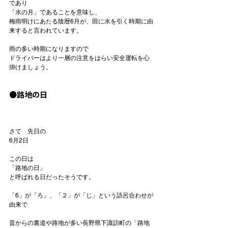
であり

「水の月」であることを意味し、

梅雨明けにあたる陰暦6月が、田に水を引く時期に由
来すると言われています。

雨の多い時期になりますので

ドライバーはより一層の注意をはらい安全運転を心
掛けましょう。

●路地の日
さて　先日の
6月2日
この日は
「路地の日」
と呼ばれる日だったそうです。

「6」が「ろ」、「２」が「じ」という語呂合わせが
由来で

昔からの裏道や路地が多い長野県下諏訪町の「路地