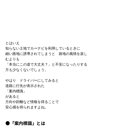
とはいえ

知らない土地でカーナビを利用しているときに

細い路地に誘導されてしまうと　路地の風情を楽し
むよりも

「本当にこの道で大丈夫？」と不安になったりする
方も少なくないでしょう。

やはり　ドライバーにしてみると

道路に行先が表示された
「案内標識」
があると

方向や距離など情報を得ることで

安心感を得られますよね。

●「案内標識」とは