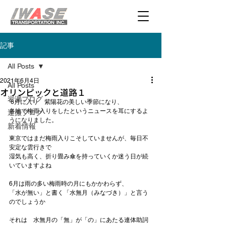
記事
All Posts
2021年6月4日
All Posts
オリンピックと道路１
岩瀬ブログ
 6月に入り　紫陽花の美しい季節になり、

各地で梅雨入りをしたというニュースを耳にするよ
運搬ブログ
うになりました。

新着情報
東京ではまだ梅雨入りこそしていませんが、毎日不
安定な雲行きで

湿気も高く、折り畳み傘を持っていくか迷う日が続
いていますよね

6月は雨の多い梅雨時の月にもかかわらず、

「水が無い」と書く
「水無月（みなづき）」
と言う
のでしょうか

それは　水無月の「無」が「の」にあたる連体助詞