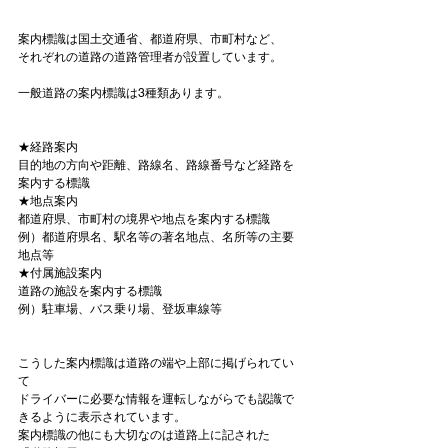
案内標識は国土交通省、都道府県、市町村など、

それぞれの道路の道路管理者が設置しています。

一般道路の案内標識は3種類あります。

★経路案内
目的地の方向や距離、路線名、路線番号など経路を
案内する標識
★地点案内
都道府県、市町村の境界や地点を案内する標識
例）都道府県名、駅名等の著名地点、名所等の主要
地点等
★付属施設案内
道路の施設を案内する標識
例）駐車場、バス乗り場、登坂車線等
こうした案内標識は道路の端や上部に掲げられてい
て

ドライバーに必要な情報を運転しながらでも認識で
きるように表示されています。

案内標識の他にも大切なのは道路上に記された