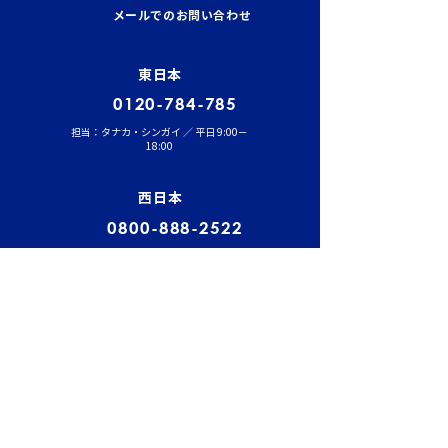
管理が燃費と安全性を左
輸送時のポイント
メールでのお問い合わせ
右する理由
風・大雨への事
東日本
0120-784-785
担当：タナカ・シンガイ ／ 平日 9:00－
18:00
西日本
0800-888-2522
担当：フクヤマ ／ 平日 9:00－18:00
中日本
0800-200-2110
担当：オオキタ ／ 平日 9:00－18:00
福岡