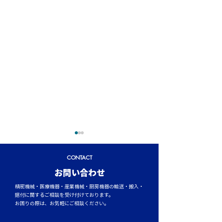
CONTACT
​お問い合わせ
精密機械・医療機器・産業機械・厨房機器の輸送・搬入・
据付に関するご相談を受け付けております。
お困りの際は、お気軽にご相談ください。
トラックタイヤの空気圧
台風シーズンに