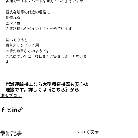
各地でラストスパートを迎えているようですが

競技会場等の付近の道路に

見慣れぬ
ピンク色
の道路標示がペイントされ始めています。

調べてみると　
東京オリンピック用
の優先道路などのようです。

これについては　後日またご紹介しようと思いま
す。

岩瀬運輸機工なら
大型精密機器も安心の
運搬
です。詳しくは《こちら》から
運搬ブログ
すべて表示
最新記事