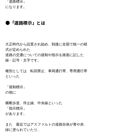
「道路標示」
になります。

●「道路標示」とは
大正時代から設置され始め、戦後に全国で統一の様
式が定められた

道路の交通についての規制や指示を路面に記した
線・記号・文字です。

種別としては　転回禁止、車両通行帯、専用通行帯
「規制標示」
の他に

横断歩道、停止線、中央線といった
「指示標示」
があります。

また　最近ではアスファルトの道路自体が青や赤、
緑に塗られていたり、
