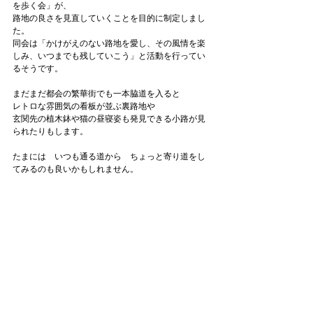
を歩く会」が、

路地の良さを見直していくことを目的に制定しまし
た。

同会は「かけがえのない路地を愛し、その風情を楽
しみ、いつまでも残していこう」と活動を行ってい
るそうです。

まだまだ都会の繁華街でも一本脇道を入ると

レトロな雰囲気の看板が並ぶ裏路地や

玄関先の植木鉢や猫の昼寝姿も発見できる小路が見
られたりもします。

たまには　いつも通る道から　ちょっと寄り道をし
てみるのも良いかもしれません。
