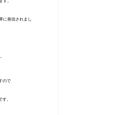
す。

界に発信されまし
。

ので

す。
