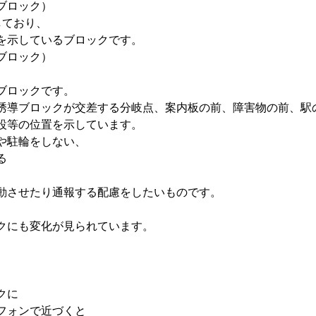
ブロック）
ており、

を示しているブロックです。
ブロック）
、
ブロックです。

誘導ブロックが交差する分岐点、案内板の前、障害物の前、駅の
設等の位置を示しています。
や駐輪をしない、
る
動させたり通報する配慮をしたいものです。

クにも変化が見られています。

に

フォンで近づくと
