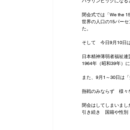
パラリンピックになる
閉会式では
「We the 1
世界の人口の
15パーセ
た。

そして　今日
9月10
日本精神薄弱者福祉連
1964年（昭和39年
また、9月1～30日は
熱戦のみならず　様々
閉会はしてしまいました
引き続き　国籍や性別