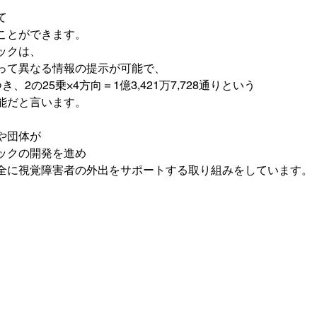
て
ことができます。

クは、

って異なる情報の提示が可能で、

2の25乗×4方向＝1億3,421万7,728通りという

能だと言います。

団体が

ックの開発を進め

全に視覚障害者の外出をサポートする取り組みをしています。
