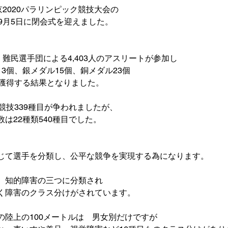
2020パラリンピック競技大会の

9月5日に閉会式を迎えました。

、
難民選手団による4,403人
のアスリートが参加し

獲得する結果となりました。

3競技339種目
が争われましたが、

数は
22種類540種目
でした。

じて選手を分類し、公平な競争を実現する為になります。

、知的障害の三つに分類され

く障害の
クラス分け
がされています。

陸上の100メートルは　男女別だけですが
