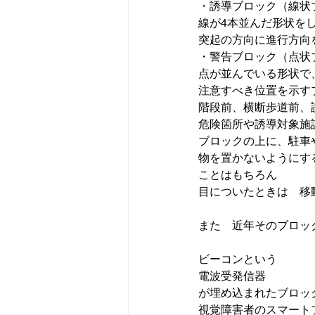
・誘導ブロック（線状
線が4本並んだ形状をし
突起の方向に進行方向
・警告ブロック（点状
点が並んでいる形状で
注意すべき位置を示す
階段前、横断歩道前、
危険箇所や誘導対象施
ブロックの上に、駐車
物を置かないようにす
ことはもちろん

目についたときは　移
また　近年そのブロッ
ビーコンという
電波受発信器
が埋め込まれたブロック
視覚障害者のスマート