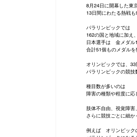
8月24日に開幕した東京
13日間にわたる熱戦も
162の国と地域
に加え
合計51個
ものメダルを
オリンピックでは、
3
パラリンピックの競技
種目数が多いのは

障害の種類や程度に応
肢体不自由、視覚障害
さらに競技ごとに細か
例えば　オリンピックの