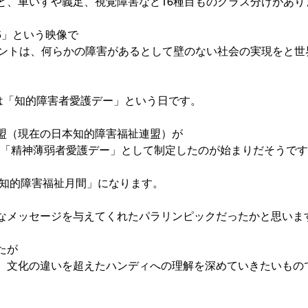
と、車いすや義足、視覚障害など16種目ものクラス分けがありま
5」
という映像で

ント
は、何らかの障害があるとして壁のない社会の実現をと世
日は「知的障害者愛護デー」
という日です。

盟（現在の日本知的障害福祉連盟）が

）に「精神薄弱者愛護デー」として制定したのが始まりだそうです
「知的障害福祉月間」になります。

なメッセージを与えてくれたパラリンピックだったかと思います
が

　文化の違いを超えたハンディへの理解を深めていきたいもので