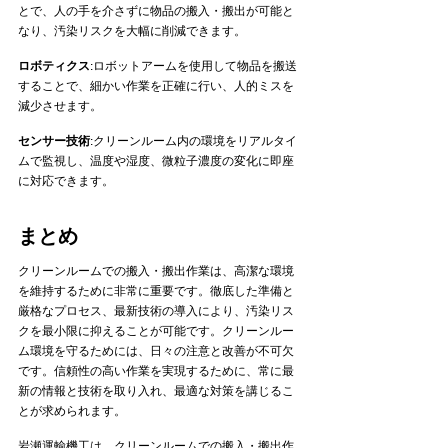
とで、人の手を介さずに物品の搬入・搬出が可能と
なり、汚染リスクを大幅に削減できます。   
ロボティクス
:ロボットアームを使用して物品を搬送
することで、細かい作業を正確に行い、人的ミスを
減少させます。   
センサー技術
:クリーンルーム内の環境をリアルタイ
ムで監視し、温度や湿度、微粒子濃度の変化に即座
に対応できます。     
まとめ
クリーンルームでの搬入・搬出作業は、高潔な環境
を維持するために非常に重要です。徹底した準備と
厳格なプロセス、最新技術の導入により、汚染リス
クを最小限に抑えることが可能です。クリーンルー
ム環境を守るためには、日々の注意と改善が不可欠
です。信頼性の高い作業を実現するために、常に最
新の情報と技術を取り入れ、最適な対策を講じるこ
とが求められます。
岩瀬運輸機工は、クリーンルームでの搬入・搬出作