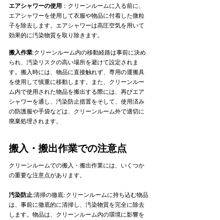
エアシャワーの使用
：クリーンルームに入る前に、
エアシャワーを使用して衣服や物品に付着した微粒
子を除去します。エアシャワーは高圧空気を用いて
効果的に汚染物質を取り除きます。   
搬入作業
:クリーンルーム内の移動経路は事前に決め
られ、汚染リスクの高い場所を避けて設定されま
す。搬入時には、物品に直接触れず、専用の運搬具
を使用して慎重に移動します。また、クリーンルー
ム内で使用された物品を搬出する際には、再びエア
シャワーを通し、汚染防止措置をそして、使用済み
の防護服や手袋などは、クリーンルーム外で適切に
廃棄処理されます。 
搬入・搬出作業での注意点
クリーンルームでの搬入・搬出作業には、いくつか
の重要な注意点があります。   
汚染防止
:清掃の徹底: クリーンルームに持ち込む物品
は、事前に徹底的に清掃し、汚染物質を完全に除去
します。物品は、クリーンルーム内の環境に影響を