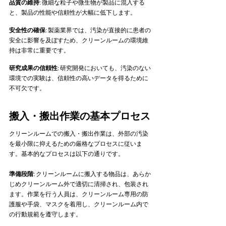
品質の維持
: 微細な粒子や微生物が製品に混入する
と、製品の性能や信頼性が大幅に低下します。   
安全性の確保
: 製薬業界では、汚染が直接的に患者の
安全に影響を及ぼすため、クリーンルームの環境維
持は非常に重要です。   
研究成果の信頼性
: 研究開発においても、汚染のない
環境での実験は、信頼性の高いデータを得るために
不可欠です。     
搬入・搬出作業の基本プロセス
クリーンルームでの搬入・搬出作業は、外部の汚染
を最小限に抑えるための厳格なプロセスに従いま
す。基本的なプロセスは以下の通りです。   
準備段階
: クリーンルームに搬入する物品は、あらか
じめクリーンルーム外で適切に清掃され、包装され
ます。作業を行う人員は、クリーンルーム専用の防
護服や手袋、マスクを着用し、クリーンルーム内で
の行動規範を遵守します。   