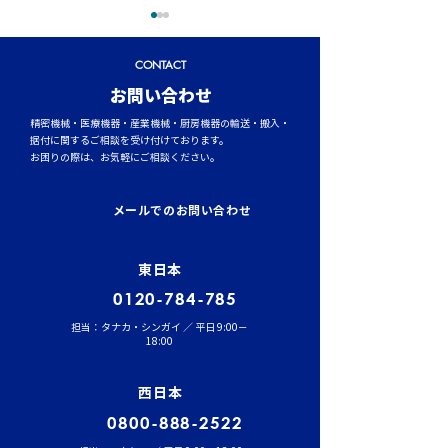
CONTACT
​お問い合わせ
精密機械・医療機器・産業機械・厨房機器の輸送・搬入・
据付に関するご相談を受け付けております。
お困りの際は、お気軽にご相談ください。
トラックタイヤの空気圧
台風シーズンに
管理が燃費と安全性を左
輸送時のポイント
メールでのお問い合わせ
右する理由
風・大雨への事
東日本
0120-784-785
担当：タナカ・シンガイ ／ 平日 9:00－
18:00
西日本
0800-888-2522