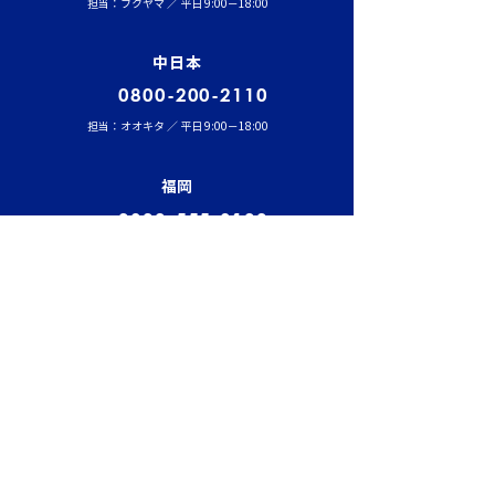
担当：フクヤマ ／ 平日 9:00－18:00
中日本
0800-200-2110
担当：オオキタ ／ 平日 9:00－18:00
福岡
0800-555-8100
担当：マツイ ／ 平日 9:00－18:00
ホーム
事業内容
半導体・液晶輸送事業
医療事業