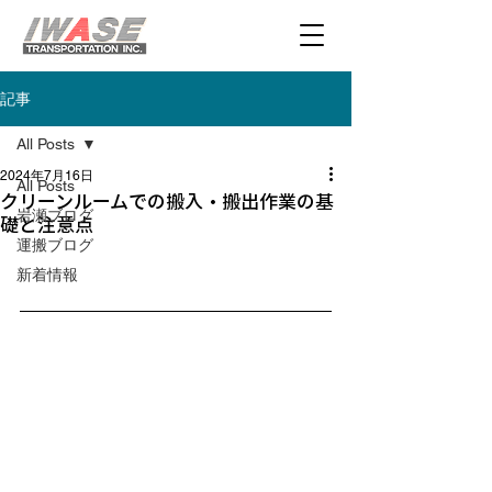
記事
All Posts
2024年7月16日
All Posts
クリーンルームでの搬入・搬出作業の基
岩瀬ブログ
礎と注意点
運搬ブログ
新着情報