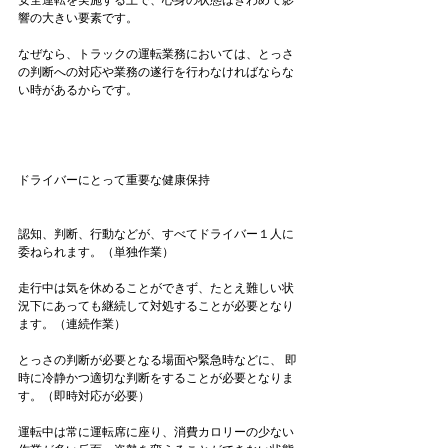
安全運転を実施する上で、心身の状態はきわめて影
響の大きい要素です。

なぜなら、トラックの運転業務においては、とっさ
の判断への対応や業務の遂行を行わなければならな
い時があるからです。

ドライバーにとって重要な健康保持
認知、判断、行動などが、すべてドライバー１人に
委ねられます。（単独作業）

走行中は気を休めることができず、たとえ難しい状
況下にあっても継続して対処することが必要となり
ます。（連続作業）

とっさの判断が必要となる場面や緊急時などに、 即
時に冷静かつ適切な判断をすることが必要となりま
す。（即時対応が必要）

運転中は常に運転席に座り、消費カロリーの少ない