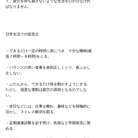
て、疲労を持ち越さないような生活を心がけなけれ
ばなりません。

日常生活での留意点
・できるだけ一定の時間に床につき、十分な睡眠(最
低７時間～８時間)をとる。

・バランスの良い食事を規則正しくとり、夜ふかし
をしない。

・ふだんから、できるだけ体を動かすようにする。
ただし、過度な運動は疲労の原因となるのでしな
い。

・休日などには、仕事を離れ、趣味などを積極的に
活かし、ストレス解消を図る。

・定期健康診断を必ず受け、疾病など早期発見に努
める。
