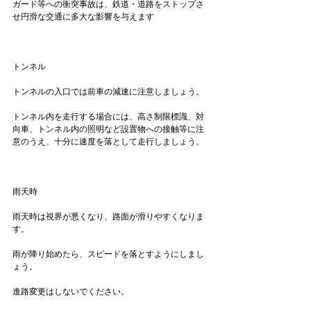
ガード等への衝突事故は、鉄道・道路をストップさ
せ円滑な交通に多大な影響を与えます

トンネル
トンネルの入口では前車の減速に注意しましょう。

トンネル内を走行する場合には、高さ制限標識、対
向車、トンネル内の照明など設置物への接触等に注
意のうえ、十分に速度を落として走行しましょう。

雨天時
雨天時は視界が悪くなり、路面が滑りやすくなりま
す。

雨が降り始めたら、スピードを落とすようにしまし
ょう。

進路変更はしないでください。
