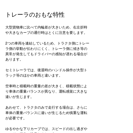
トレーラのおもな特性
大型貨物車に比べて内輪差が大きいため、右左折時
や大きなカーブの通行時はとくに注意を要します。

2つの車両を連結しているため、トラクタ側にトレー
ラ側の挙動が伝わりにくく、トレーラ側に傾き等の
異常が発生してもドライバーの感知が遅れる場合が
あります。

セミトレーラでは、後退時のハンドル操作が大型ト
ラック等のほかの車両と違います。

空車時と積載時の重量の差が大きく、積載状態によ
り車体の重量バランスが異なり、運転感覚に大きな
違いが生じます。

あわせて、トラクタのみで走行する場合は、さらに
車体の重量バランスに違いが生じるため慎重な運転
が必要です。

ゆるやかな下りカーブでは、スピードの出し過ぎや