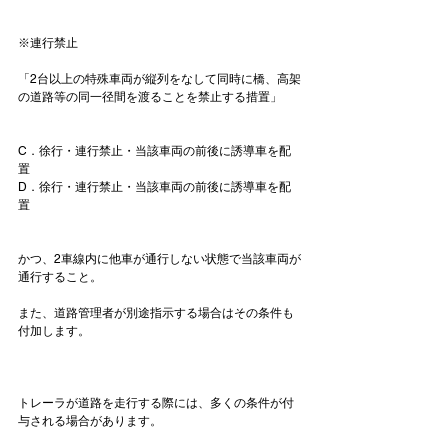
※連行禁止

「2台以上の特殊車両が縦列をなして同時に橋、高架
の道路等の同一径間を渡ることを禁止する措置」

C．徐行・連行禁止・当該車両の前後に誘導車を配
置
D．徐行・連行禁止・当該車両の前後に誘導車を配
置
かつ、2車線内に他車が通行しない状態で当該車両が
通行すること。

また、道路管理者が別途指示する場合はその条件も
付加します。

トレーラが道路を走行する際には、多くの条件が付
与される場合があります。
