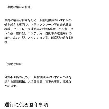
「車両の構造が特殊」
車両の構造が特殊なため一般的制限値のいずれかの
値を超える車両で、トラッククレーン等自走式建設
機械、セミトレーラ連結車の特例5車種（バン型、タ
ンク型、幌枠型、コンテナ用、自動車の運搬用）の
ほか、あおり型、スタンション型、船底型の追加3車
種。

「貨物が特殊」
分割不可能のため、一般的制限値のいずれかの値を
超える建設機械、大型発電機、電車の車体、電柱な
どの貨物。

通行に係る遵守事項