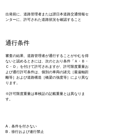
出発前に、道路管理者または譛日本道路交通情報セ
ンターに、許可された道路状況を確認すること

通行条件
審査の結果、道路管理者が通行することがやむを得
ないと認めるときには、次のとおり条件「Ａ・Ｂ・
Ｃ・Ｄ」を付けて許可されますが、許可限度重量お
よび通行許可条件は、個別の車両の諸元［最遠軸距
離等］および道路構造［橋梁の強度等］により異な
ります。

※許可限度重量は車検証の記載重量とは異なりま
す。

A．条件を付さない
B．徐行および連行禁止