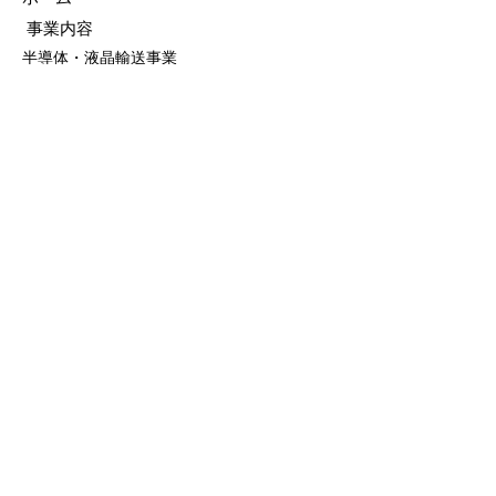
事業内容
半導体・液晶輸送事業
医療事業
航空・宇宙関連輸送事業
海外輸送事業
温調倉庫
工場移転
​その他事業
設備・機材
所有車両
大型設備機材・設備
​認証取得・資格取得者
導入実例
精密機械の輸送・搬入・据付事例
医療機器の輸送・搬入・据付事例
産業機械の輸送・搬入・据付事例
​厨房機器の輸送・搬入・据付事例
お客様の声