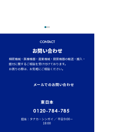
CONTACT
​お問い合わせ
精密機械・医療機器・産業機械・厨房機器の輸送・搬入・
据付に関するご相談を受け付けております。
お困りの際は、お気軽にご相談ください。
トラックタイヤの空気圧
台風シーズンに
管理が燃費と安全性を左
輸送時のポイント
メールでのお問い合わせ
右する理由
風・大雨への事
東日本
0120-784-785
担当：タナカ・シンガイ ／ 平日 9:00－
18:00