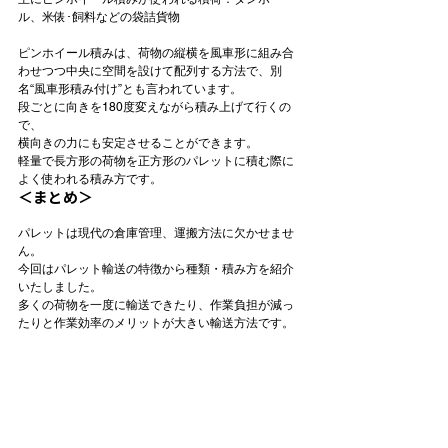
ル、米俵･飼料などの袋詰貨物
ピンホイール積みは、荷物の縦横を風車形に組み合
わせつつ中央に空間を設けて配列する方法で、別
名“風車形積み付け”とも言われています。
段ごとに向きを180度変えながら積み上げて行くの
で、
横向きの力にも安定させることができます。
軽量で長方形の荷物を正方形のパレットに積む際に
よく使われる積み方です。
＜まとめ＞
パレットは現代の倉庫管理、運搬方法に欠かせませ
ん。
今回はパレット輸送の特徴から種類・積み方を紹介
いたしました。
多くの荷物を一度に輸送できたり、作業負担が減っ
たりと作業効率のメリットが大きい輸送方法です。