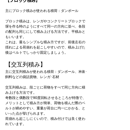
【ブロック積み】
主にブロック積みが使われる積荷：ダンボール
ブロック積みは、レンガやコンクリートブロックで
塀を作る時のようにすべて同一の方向に並べ、各段
の配列も同じにして積み上げる方法です。平積みと
もいいます。
これは、最もシンプルな積み方ですが、前後左右の
揺れによる荷崩れを起こしやすいので、積み上げた
後はベルトでしっかり固定しましょう。
【交互列積み】
主に交互列積みが使われる積荷：ダンボール、米俵･
飼料などの袋詰貨物、レンガ･石材
交互列積みは、段ごとに荷物をすべて同じ方向に積
み上げる方法です。
奇数段と偶数段で90度回転させるところが特徴で、
メリットとして積み方が簡単、荷物を積んだ際のベ
ルトが締めやすい、重量が荷台に均一にかかる、と
いった点が挙げられます。
荷崩れも起こしにくいので、積み付けでは良く使わ
れています。