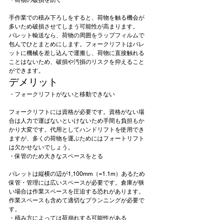
手作業での積み下ろしをすると、荷物を触る機会が
多いため破損させてしまう可能性が高まります。
パレット輸送なら、荷物の周囲をラップフィルムで
包んでひとまとめにします。フォークリフトはパレ
ットに機械を差し込んで運搬し、荷物に直接触れる
ことはないため、破損や汚損のリスクを抑えること
ができます。
デメリット
フォークリフトには資格が必要です。資格がない場
合は人力で運ばないといけないため手間も負担もか
かり大変です。代用としてハンドリフトを使用でき
ますが、多くの荷物を運ぶためにはフォートリフト
は欠かせないでしょう。
パレットは縦横の辺が1,100mm（=1.1m）あるため
保管・管理には広いスペースが必要です。倉庫が狭
い場合は作業スペースを圧迫する恐れがあります。
作業スペースも含めて適切なプランニングが必要で
す。