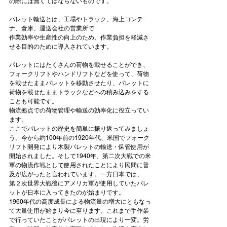
パレット輸送とは、工場やトラック、海上コンテ
ナ、倉庫、運送会社の営業所で
作業効率や生産性の向上のため、作業負担を軽減さ
せる目的のために導入されています。
パレットにはたくさんの荷物を載せることができ、
フォークリフトやハンドリフトなどを使って、荷物
を載せたままパレットを移動させたり、パレットに
荷物を載せたままトラックなどへの積み込みをする
ことも可能です。
物流拠点での荷物管理や輸送の効率化に役立ってい
ます。
ここでパレットの歴史を簡単に振り返ってみましょ
う。今から約100年前の1920年代、米国でフォーク
リフト開発により木製パレットの輸送・保管使用が
開始されました。そして1940年、第二次大戦での米
軍の物流作戦として使用されたことにより民間に普
及が広がったと言われています。一方日本では、
第２次世界大戦後にアメリカ軍が使用していたパレ
ットが日本に入ってきたのが始まりです。
1960年代の高度成長による物流量の増大にともなっ
て大量使用が始まり今に至ります。これまで手作業
で行っていたことがパレットの出現により一変。労