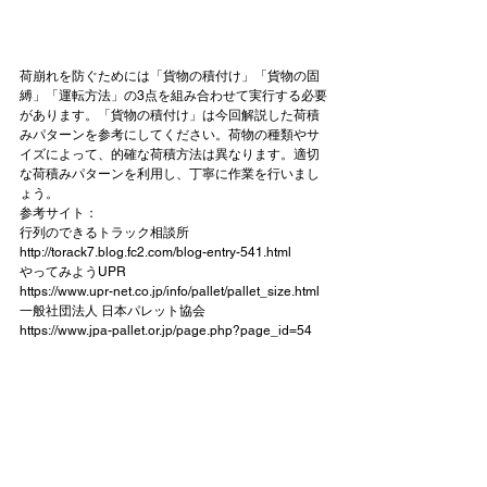
荷崩れを防ぐためには「貨物の積付け」「貨物の固
縛」「運転方法」の3点を組み合わせて実行する必要
があります。「貨物の積付け」は今回解説した荷積
みパターンを参考にしてください。荷物の種類やサ
イズによって、的確な荷積方法は異なります。適切
な荷積みパターンを利用し、丁寧に作業を行いまし
ょう。
参考サイト：
行列のできるトラック相談所
http://torack7.blog.fc2.com/blog-entry-541.html
やってみようUPR
https://www.upr-net.co.jp/info/pallet/pallet_size.html
一般社団法人 日本パレット協会
https://www.jpa-pallet.or.jp/page.php?page_id=54