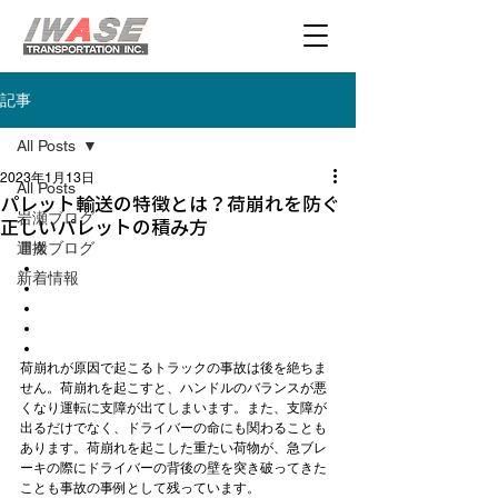
記事
All Posts
2023年1月13日
All Posts
パレット輸送の特徴とは？荷崩れを防ぐ
岩瀬ブログ
正しいパレットの積み方
運搬ブログ
目次
新着情報
荷崩れが原因で起こるトラックの事故は後を絶ちま
せん。荷崩れを起こすと、ハンドルのバランスが悪
くなり運転に支障が出てしまいます。また、支障が
出るだけでなく、ドライバーの命にも関わることも
あります。荷崩れを起こした重たい荷物が、急ブレ
ーキの際にドライバーの背後の壁を突き破ってきた
ことも事故の事例として残っています。