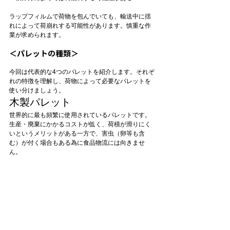
ラップフィルムで荷物を包んでいても、輸送中に揺
れによって荷崩れする可能性があります。慎重な作
業が求められます。
＜パレットの種類＞
今回は代表的な4つのパレットを紹介します。それぞ
れの特徴を理解し、荷物によって必要なパレットを
使い分けましょう。
木製パレット
世界的に最も頻繁に使用されているパレットです。
生産・廃棄にかかるコストが低く、荷積が滑りにく
いというメリットがある一方で、害虫（卵等も含
む）が付く場合もある為に食品物流には向きませ
ん。