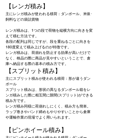
【レンガ積み】
主にレンガ積みが使われる積荷：ダンボール、米俵･
飼料などの袋詰貨物
レンガ積みは、1つの段で荷物を縦横方向に向きを変
えて積む方法です。
各段の配列は同じですが、段を重ねるごとに向きを
180度変えて積み上げるのが特徴です。
レンガ積みは、荷崩れを防止する効果が高いだけで
なく、検品の際に商品が見やすいということで、倉
庫へ納品する際の基本の積み方です。
【スプリット積み】
主にスプリット積みが使われる積荷：形が違うダン
ボール
スプリット積みは、形状の異なるダンボール箱をレ
ンガ積みした際に相互間に隙間(スプリット)ができる
積み方です。
レンガ積み同様に荷崩れしにくく、積み方も簡単。
ラップ巻きやバンド締めもやりやすいことから倉庫
や運輸作業の現場でよく用いられます。
【ピンホイール積み】
主にピンホイール積みが使われる積荷：ダンボー