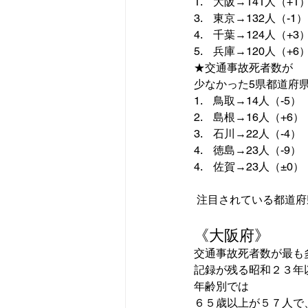
1.　大阪→141人（+1
3.　東京→132人（-1）
4.　千葉→124人（+3）
5.　兵庫→120人（+6
少なかった5県都道府
1.　鳥取→14人（-5）       
2.　島根→16人（+6）      
3.　石川→22人（-4）       
4.　徳島→23人（-9）       
4.　佐賀→23人（±0）      
 注目されている都道府
《大阪府》
交通事故死者数が最も
記録が残る昭和２３年
年齢別では

６５歳以上が５７人で