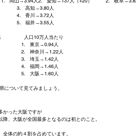
）
1.　岡山→3.94人
2.　愛知→137人（+20）
 　　  2.　岐阜→3.8
 　　　 3.　高知→3.80人

　　　 4.　香川→3.72人

）　　　 5.　福井→3.55人
県
                   人口10万人当たり
             1.　東京→0.94人

             2.　神奈川→1.22人

             3.　埼玉→1.42人

             4.　福岡→1.46人

             5.　大阪→1.60人
県について見てみましょう。

多かった大阪ですが

以降、大阪が全国最多となるのは初とのこと。
、全体の約４割を占めています。
