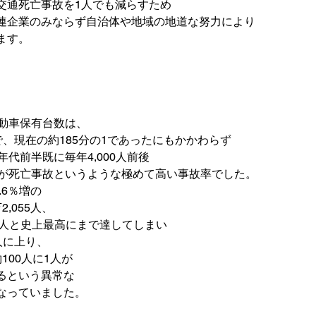
交通死亡事故を1人でも減らすため

連企業のみならず自治体や地域の地道な努力により

す。



動車保有台数は、

台で、現在の約185分の1であったにもかかわらず

代前半既に毎年4,000人前後

件が死亡事故というような極めて高い事故率でした。
6％増の

5人
と史上最高にまで達してしまい

人に上り、

00人に1人が

なっていました。