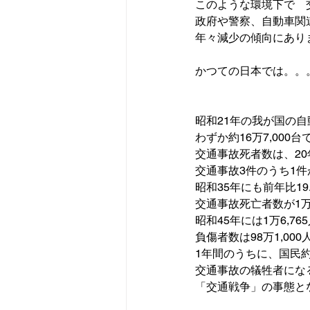
このような環境下で　
政府や警察、自動車関
年々減少の傾向にありま
かつての日本では。。。
昭和21年の我が国の自
わずか約16万7,000
交通事故死者数は、20年
交通事故3件のうち1
昭和35年にも前年比19.
昭和45年
には
1万6,76
負傷者数は98万1,000
1年間のうちに、国民約1
「交通戦争」
の事態と