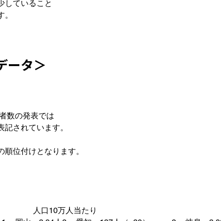
少していること
。

データ＞
者数の発表では

表記されています。

の順位付けとなります。

　　　　　人口10万人当たり