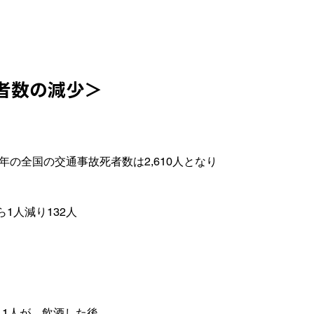
者数の減少＞
年の全国の交通事故死者数は2,610人となり

1人減り132人
　
1人が　飲酒した後
