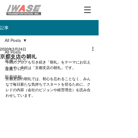
記事
All Posts
2020年3月24日
All Posts
京都支店の朝礼
岩瀬ブログ
今回のブログも引き続き「朝礼」をテーマにお伝え
します。本日は「京都支店の朝礼」です。

運搬ブログ
新着情報
京都支店の朝礼では、初心を忘れることなく、みん
なで毎日新たな気持ちでスタートを切るために、ク
レドの内容（会社のビジョンや経営理念）を読み合
わせしています。
