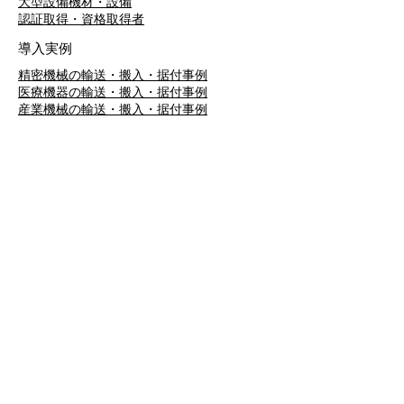
大型設備機材・設備
​認証取得・資格取得者
導入実例
精密機械の輸送・搬入・据付事例
医療機器の輸送・搬入・据付事例
産業機械の輸送・搬入・据付事例
​厨房機器の輸送・搬入・据付事例
お客様の声
川崎重工業株式会社様
APCエアロスペシャルティ株式会社様
日本航空株式会社様
関ヶ原製作所様
株式会社プランテックス様
ザイコジャパン株式会社様
株式会社小池メディカル様
​マイクロ・テック株式会社様
会社情報
社長挨拶
経営理念・経営方針
個人情報保護方針