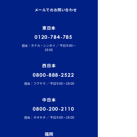
イワセトランスポーテー
運行管理者（貨
ションにて、張堂顧問に
結果発表！
メールでのお問い合わせ
よる勉強会を実施しまし
た。
東日本
0120-784-785
担当：タナカ・シンガイ ／ 平日 9:00－
18:00
西日本
0800-888-2522
担当：フクヤマ ／ 平日 9:00－18:00
中日本
0800-200-2110
担当：オオキタ ／ 平日 9:00－18:00
福岡