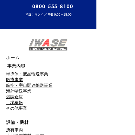
0800-555-8100
担当：マツイ ／ 平日 9:00－18:00
ホーム
事業内容
半導体・液晶輸送事業
医療事業
航空・宇宙関連輸送事業
海外輸送事業
温調倉庫
工場移転
​その他事業
設備・機材
所有車両