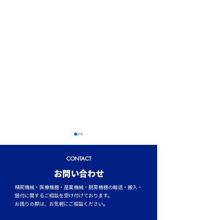
CONTACT
​お問い合わせ
精密機械・医療機器・産業機械・厨房機器の輸送・搬入・
据付に関するご相談を受け付けております。
お困りの際は、お気軽にご相談ください。
イワセトランスポーテー
運行管理者（貨