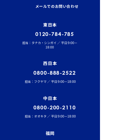
ションにて、張堂顧問に
結果発表！
メールでのお問い合わせ
よる勉強会を実施しまし
た。
東日本
0120-784-785
担当：タナカ・シンガイ ／ 平日 9:00－
18:00
西日本
0800-888-2522
担当：フクヤマ ／ 平日 9:00－18:00
中日本
0800-200-2110
担当：オオキタ ／ 平日 9:00－18:00
福岡