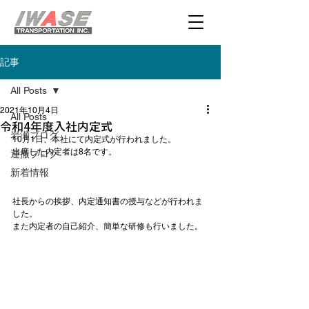
記事
All Posts
2021年10月4日
All Posts
令和4年度入社内定式
岩瀬ブログ
10月1日、本社にて内定式が行われました。

出席した内定者は8名です。

運搬ブログ
新着情報
社長からの挨拶、内定通知書の授与などが行われま
した。

また内定者の自己紹介、簡単な研修も行いました。
