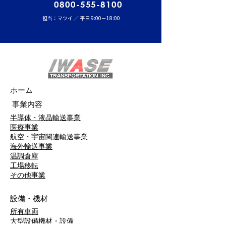
0800-555-8100
担当：マツイ ／ 平日 9:00－18:00
ホーム
事業内容
半導体・液晶輸送事業
医療事業
航空・宇宙関連輸送事業
海外輸送事業
温調倉庫
工場移転
​その他事業
設備・機材
所有車両
大型設備機材・設備