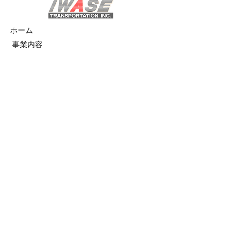
ホーム
事業内容
半導体・液晶輸送事業
医療事業
航空・宇宙関連輸送事業
海外輸送事業
温調倉庫
工場移転
​その他事業
設備・機材
所有車両
大型設備機材・設備
​認証取得・資格取得者
導入実例
精密機械の輸送・搬入・据付事例
医療機器の輸送・搬入・据付事例
産業機械の輸送・搬入・据付事例