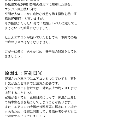
外気温35度(午後12時)の炎天下に駐車した場合、

エンジン停止後15分で

空間が人体にいかに危険な状態を示す指数を熱中症
指数(WBGT）と言いますが、

その指数がたった15分で「危険」レベルに達してし
まうといった結果になりました。

たとえエアコンが効いていたとしても　車内での熱
中症のリスクはなくなりません。

万が一に備え　あらかじめ　熱中症の対策をしてお
原因１：直射日光
密閉された車内ではエアコンをつけていても　直射
日光があたる場所では注意が必要です。
ダッシュボード付近では、外気以上の約７０℃まで
上昇することもあり
室温が低くても　直射日光によって　体温が上昇し
て熱中症を引き起こしてしまうことがあります。
また　エアコンの冷風が後部座席に届きにくい場合
もあるため、後部に同乗している高齢者や子どもに
は注意するようにしましょう