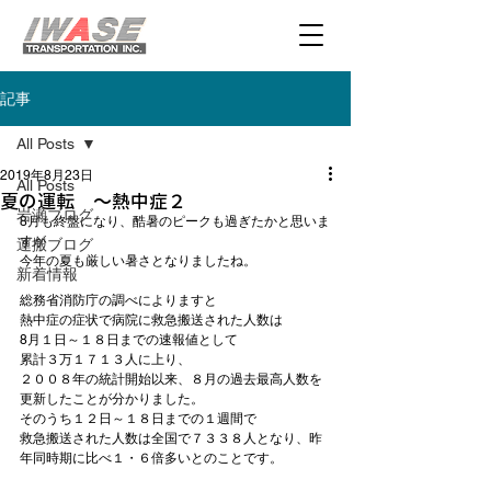
記事
All Posts
2019年8月23日
All Posts
夏の運転 ～熱中症２
岩瀬ブログ
8月も終盤になり、酷暑のピークも過ぎたかと思いま
すが

運搬ブログ
今年の夏も厳しい暑さとなりましたね。

新着情報
総務省消防庁の調べによりますと

熱中症の症状で病院に救急搬送された人数は

8月１日～１８日までの速報値として

累計
３万１７１３人
に上り、

２００８年の統計開始以来、８月の過去最高人数を
更新したことが分かりました。

そのうち１２日～１８日までの１週間で

救急搬送された人数は全国で７３３８人となり、昨
年同時期に比べ１・６倍多いとのことです。
