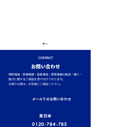
CONTACT
​お問い合わせ
精密機械・医療機器・産業機械・厨房機器の輸送・搬入・
据付に関するご相談を受け付けております。
お困りの際は、お気軽にご相談ください。
トラックタイヤの空気圧
台風シーズンに
管理が燃費と安全性を左
輸送時のポイント
メールでのお問い合わせ
右する理由
風・大雨への事
東日本
0120-784-785