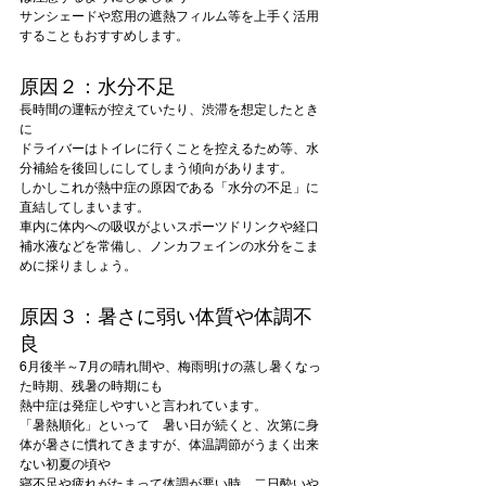
サンシェードや窓用の遮熱フィルム等を上手く活用
することもおすすめします。
原因２：水分不足
長時間の運転が控えていたり、渋滞を想定したとき
に
ドライバーはトイレに行くことを控えるため等、水
分補給を後回しにしてしまう傾向があります。
しかしこれが熱中症の原因である「水分の不足」に
直結してしまいます。
車内に体内への吸収がよいスポーツドリンクや経口
補水液などを常備し、ノンカフェインの水分をこま
めに採りましょう。
原因３：暑さに弱い体質や体調不
良
6月後半～7月の晴れ間や、梅雨明けの蒸し暑くなっ
た時期、残暑の時期にも
熱中症は発症しやすいと言われています。
「暑熱順化」といって　暑い日が続くと、次第に身
体が暑さに慣れてきますが、体温調節がうまく出来
ない初夏の頃や
寝不足や疲れがたまって体調が悪い時、二日酔いや