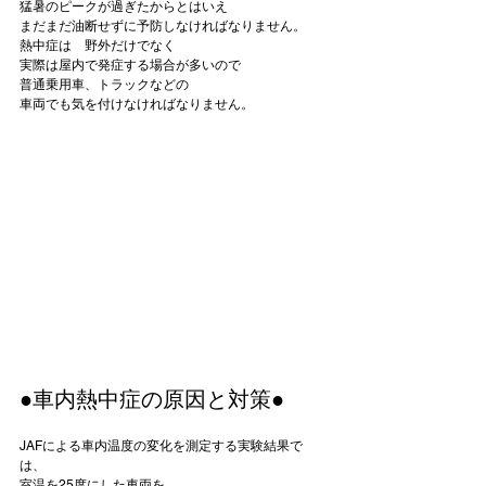
猛暑のピークが過ぎたからとはいえ

まだまだ油断せずに予防しなければなりません。

熱中症は　野外だけでなく

実際は
屋内
で発症する場合が多いので

普通乗用車、トラックなどの

車両でも気を付けなければなりません。

●車内熱中症の原因と対策●
JAFによる車内温度の変化を測定する実験結果で
は、

室温を25度にした車両を
