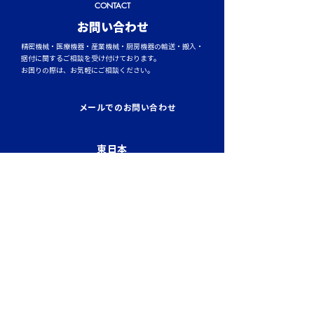
CONTACT
​お問い合わせ
精密機械・医療機器・産業機械・厨房機器の輸送・搬入・
据付に関するご相談を受け付けております。
お困りの際は、お気軽にご相談ください。
トラックタイヤの空気圧
台風シーズンに
管理が燃費と安全性を左
輸送時のポイント
メールでのお問い合わせ
右する理由
風・大雨への事
東日本
0120-784-785
担当：タナカ・シンガイ ／ 平日 9:00－
18:00
西日本
0800-888-2522
担当：フクヤマ ／ 平日 9:00－18:00
中日本