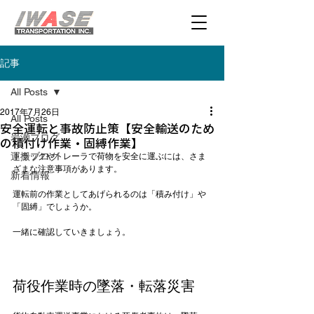
記事
All Posts
2017年7月26日
All Posts
安全運転と事故防止策【安全輸送のため
岩瀬ブログ
の積付け作業・固縛作業】
運搬ブログ
トラックやトレーラで荷物を安全に運ぶには、さま
ざまな注意事項があります。

新着情報
運転前の作業としてあげられるのは「積み付け」や
「固縛」でしょうか。

一緒に確認していきましょう。

荷役作業時の墜落・転落災害