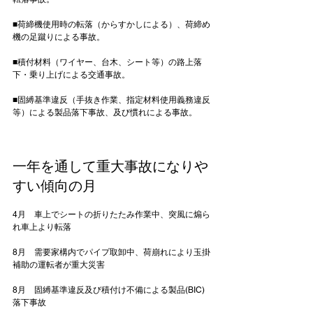
■荷締機使用時の転落（からすかしによる）、荷締め
機の足蹴りによる事故。

■積付材料（ワイヤー、台木、シート等）の路上落
下・乗り上げによる交通事故。

■固縛基準違反（手抜き作業、指定材料使用義務違反
等）による製品落下事故、及び慣れによる事故。

一年を通して重大事故になりや
すい傾向の月
4月　車上でシートの折りたたみ作業中、突風に煽ら
れ車上より転落

8月　需要家構内でパイプ取卸中、荷崩れにより玉掛
補助の運転者が重大災害

8月　固縛基準違反及び積付け不備による製品(BIC)
落下事故
