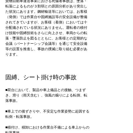
貨物自動車運送事業における死傷者事故は、墜落・
転落によるものが３割弱との原因分析があり突出し
た状況にあります。鋼材輸送等においては、お客様
（発側）では作業台や固縛施設等の安全設備が整備
されてきていますが、お客様（着側）においては十
分配備されている状況にありません。運転者の積付
け技能や固縛技術をさらに向上させ、車両からの転
落・墜落防止を図るとともに、お客様との定期的な
会議（パートナーシップ会議等）を通じて安全設備
等の設置を推進し、事故の撲滅に取り組む必要があ
ります。

固縛、シート掛け時の事故
■荷台において、製品や車上備品との接触、つまず
き、滑り（雨天含む）、強風の煽りによる転倒、転
落事故。

■車上での後ずさりや、不安定な作業姿勢に起因する
転倒・転落事故。

■積付け、積卸における作業台不備による車上からの
転落事故。
