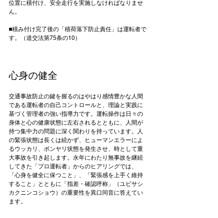
位置に積付け、安全走行を実施しなければなりませ
ん。

■積み付け完了後の「積荷落下防止責任」は運転者で
す。（道交法第75条の10）

心身の健全
交通事故防止の鍵を握るのはやはり感情豊かな人間
である運転者の自己コントロールと、理論と実践に
基づく管理者の強い指導力です。運転操作は日々の
身体と心の健康状態に左右されるとともに、人間が
持つ集中力の問題に深く関わりを持っています。人
の緊張状態は長くは続かず、ヒューマンエラーによ
るウッカリ、ボンヤリ状態を発生させ、時として重
大事故を引き起します。永年にわたり無事故を継続
してきた「プロ運転者」からのヒアリングでは、
「心身を健全に保つこと」、「緊張感を上手く維持
すること」とともに「指差・確認呼称」（ユビサシ
カクニンコショウ）の重要性を異口同音に答えてい
ます。
