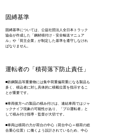
固縛基準
固縛基準については、公益社団法人全日本トラック
協会が作成した「鋼材積付け・安全輸送マニュア
ル」や「荷主企業」が制定した基準を遵守しなけれ
ばなりません。

運転者の「積荷落下防止責任」
■鉄鋼製品等重量物には集中荷重偏荷重になる製品も
多く、積込者に対し具体的に積載位置を指示するこ
とが重要です。

■車両後方への製品の積み付けは、連結車両ではジャ
ックナイフ現象の可能性があり、「プロ運転者」と
して積み付け指導・監督が大切です。

■車両は積荷の力が荷台の中心（荷台中心＝積荷の総
合重心位置）に働くよう設計されているため、中心