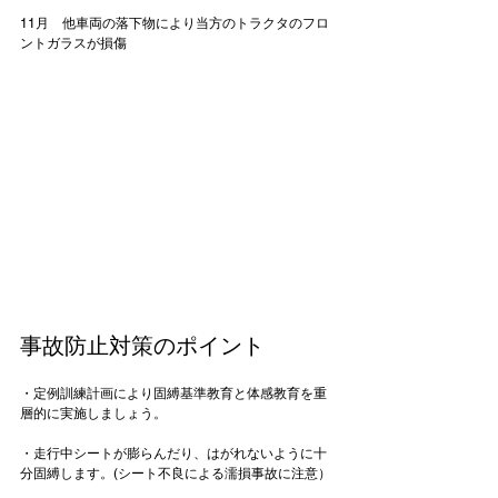
11月　他車両の落下物により当方のトラクタのフロ
ントガラスが損傷

事故防止対策のポイント
・定例訓練計画により固縛基準教育と体感教育を重
層的に実施しましょう。

・走行中シートが膨らんだり、はがれないように十
分固縛します。(シート不良による濡損事故に注意）
