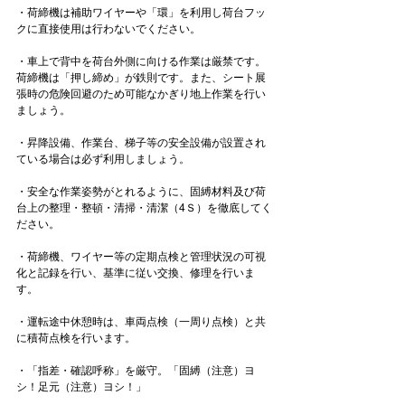
・荷締機は補助ワイヤーや「環」を利用し荷台フッ
クに直接使用は行わないでください。

・車上で背中を荷台外側に向ける作業は厳禁です。
荷締機は「押し締め」が鉄則です。また、シート展
張時の危険回避のため可能なかぎり地上作業を行い
ましょう。

・昇降設備、作業台、梯子等の安全設備が設置され
ている場合は必ず利用しましょう。

・安全な作業姿勢がとれるように、固縛材料及び荷
台上の整理・整頓・清掃・清潔（4Ｓ）を徹底してく
ださい。

・荷締機、ワイヤー等の定期点検と管理状況の可視
化と記録を行い、基準に従い交換、修理を行いま
す。

・運転途中休憩時は、車両点検（一周り点検）と共
に積荷点検を行います。

・「指差・確認呼称」を厳守。「固縛（注意）ヨ
シ！足元（注意）ヨシ！」
