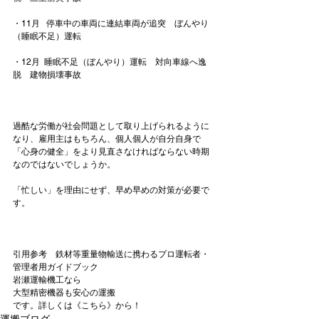
・11月   停車中の車両に連結車両が追突　ぼんやり
（睡眠不足）運転

・12月  睡眠不足（ぼんやり）運転　対向車線へ逸
脱　建物損壊事故

過酷な労働が社会問題として取り上げられるように
なり、雇用主はもちろん、個人個人が自分自身で
「心身の健全」をより見直さなければならない時期
なのではないでしょうか。

「忙しい」を理由にせず、早め早めの対策が必要で
す。

引用参考　
鉄材等重量物輸送に携わるプロ運転者・
管理者用ガイドブック
岩瀬運輸機工なら
大型精密機器も安心の運搬
です。詳しくは《こちら》から！