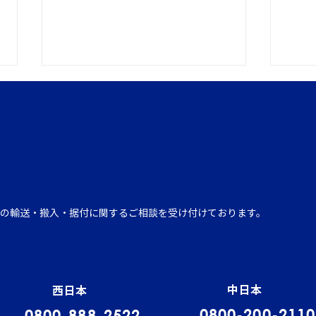
イワセトランスポーテーショ
運行
の輸送・搬入・据付に関するご相談を受け付けております。
ンにて、張堂顧問による勉強
発表
会を実施しました。
中日本
西日本
0800-200-2110
0800-888-2522