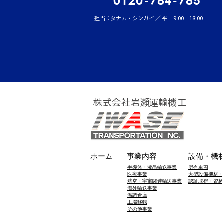
0120-784-785
担当：タナカ・シンガイ ／ 平日 9:00－18:00
株式会社岩瀬運輸機工
ホーム
事業内容
設備・機
半導体・液晶輸送事業
所有車両
医療事業
大型設備機材
航空・宇宙関連輸送事業
​認証取得・資
海外輸送事業
温調倉庫
工場移転
​その他事業