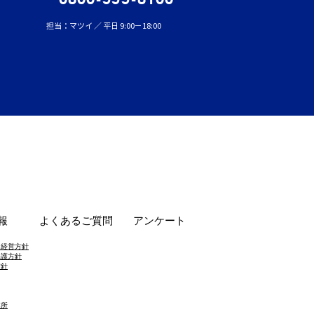
担当：マツイ ／ 平日 9:00－18:00
報
よくあるご質問
アンケート
・経営方針
保護方針
方針
業所