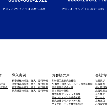
担当：フクヤマ ／ 平日 9:00－18:00
担当：オオキタ ／ 平日 9:00－18:00
材
導入実例
お客様の声
会社情
精密機械の輸送・搬入・据付事例
川崎重工業株式会社様
社長挨拶
・設備
医療機器の輸送・搬入・据付事例
APCエアロスペシャルティ株式会社様
経営理念
格取得者
産業機械の輸送・搬入・据付事例
日本航空株式会社様
個人情報
​厨房機器の輸送・搬入・据付事例
関ヶ原製作所様
品質環境
株式会社プランテックス様
会社概要
ザイコジャパン株式会社様
アクセス
株式会社小池メディカル様
京都支店
​マイクロ・テック株式会社様
​名古屋営