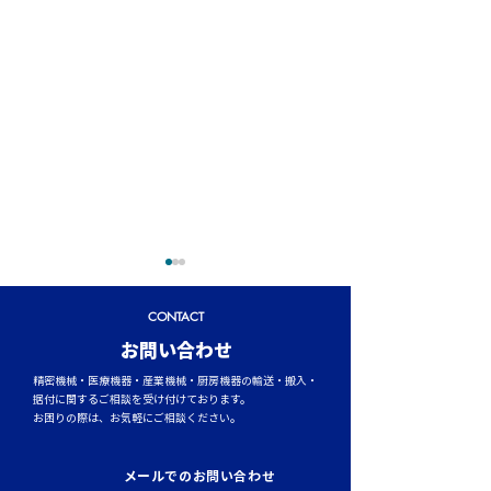
CONTACT
​お問い合わせ
精密機械・医療機器・産業機械・厨房機器の輸送・搬入・
据付に関するご相談を受け付けております。
お困りの際は、お気軽にご相談ください。
トラックタイヤの空気圧
台風シーズンに
管理が燃費と安全性を左
輸送時のポイント
メールでのお問い合わせ