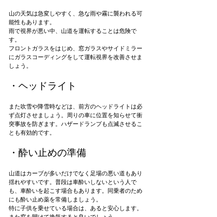
山の天気は急変しやすく、急な雨や霧に襲われる可
能性もあります。

雨で視界が悪い中、山道を運転することは危険で
す。

フロントガラスをはじめ、窓ガラスやサイドミラー
にガラスコーディングをして運転視界を改善させま
・ヘッドライト
また吹雪や降雪時などは、前方のヘッドライトは必
ず点灯させましょう。周りの車に位置を知らせて衝
突事故を防ぎます。ハザードランプも点滅させるこ
・酔い止めの準備
山道はカーブが多いだけでなく足場の悪い道もあり
揺れやすいです。普段は車酔いしないという人で
も、車酔いを起こす場合もあります。同乗者のため
にも酔い止め薬を常備しましょう。

特に子供を乗せている場合は、あると安心します。
また窓を開けて換気すると良いでしょう。
