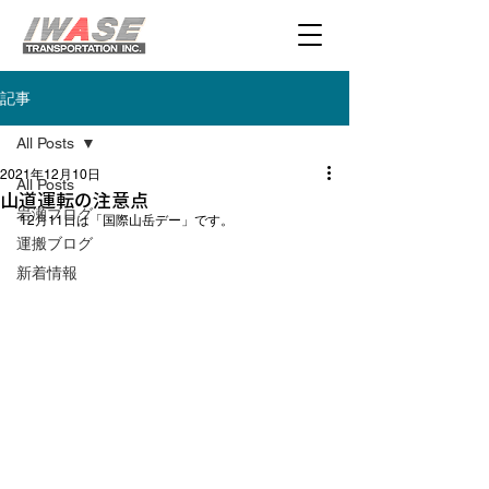
記事
All Posts
2021年12月10日
All Posts
山道運転の注意点
岩瀬ブログ
12月11日は
「国際山岳デー」
です。

運搬ブログ
新着情報