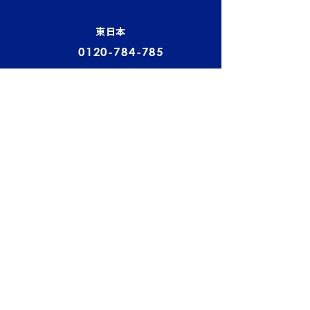
右する理由
風・大雨への事
東日本
0120-784-785
担当：タナカ・シンガイ ／ 平日 9:00－
18:00
西日本
0800-888-2522
担当：フクヤマ ／ 平日 9:00－18:00
中日本
0800-200-2110
担当：オオキタ ／ 平日 9:00－18:00
福岡
0800-555-8100