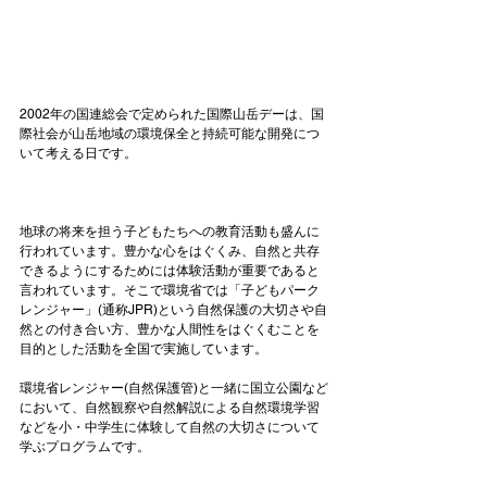
2002年の国連総会で定められた国際山岳デーは、国
際社会が山岳地域の環境保全と持続可能な開発につ
いて考える日です。

地球の将来を担う子どもたちへの教育活動も盛んに
行われています。豊かな心をはぐくみ、自然と共存
できるようにするためには体験活動が重要であると
言われています。そこで環境省では
「子どもパーク
レンジャー」
(通称JPR)という自然保護の大切さや自
然との付き合い方、豊かな人間性をはぐくむことを
目的とした活動を全国で実施しています。

環境省レンジャー(自然保護管)と一緒に国立公園など
において、自然観察や自然解説による自然環境学習
などを小・中学生に体験して自然の大切さについて
学ぶプログラムです。
