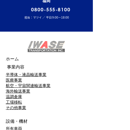
福岡
0800-555-8100
担当：マツイ ／ 平日 9:00－18:00
ホーム
事業内容
半導体・液晶輸送事業
医療事業
航空・宇宙関連輸送事業
海外輸送事業
温調倉庫
工場移転
​その他事業
設備・機材
所有車両