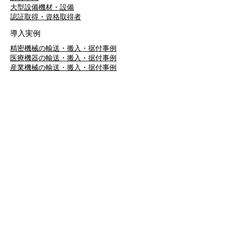
大型設備機材・設備
​認証取得・資格取得者
導入実例
精密機械の輸送・搬入・据付事例
医療機器の輸送・搬入・据付事例
産業機械の輸送・搬入・据付事例
​厨房機器の輸送・搬入・据付事例
お客様の声
川崎重工業株式会社様
APCエアロスペシャルティ株式会社様
日本航空株式会社様
関ヶ原製作所様
株式会社プランテックス様
ザイコジャパン株式会社様
株式会社小池メディカル様
​マイクロ・テック株式会社様
会社情報
社長挨拶
経営理念・経営方針
個人情報保護方針