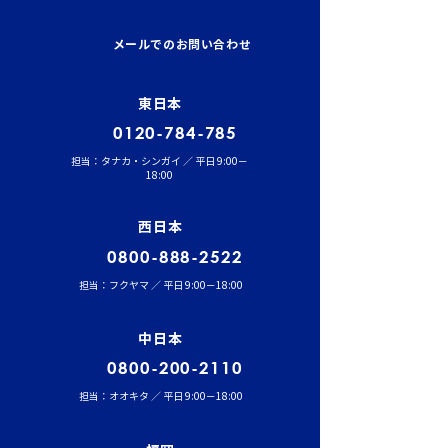
イワセトランスポーテー
運行管理者（貨
ションにて、張堂顧問に
結果発表！
メールでのお問い合わせ
よる勉強会を実施しまし
た。
東日本
0120-784-785
担当：タナカ・シンガイ ／ 平日 9:00－
18:00
西日本
0800-888-2522
担当：フクヤマ ／ 平日 9:00－18:00
中日本
0800-200-2110
担当：オオキタ ／ 平日 9:00－18:00