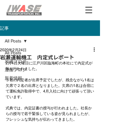
記事
All Posts
2020年2月24日
All Posts
岩瀬運輸機工 内定式レポート
岩瀬ブログ
2月4日火曜日に江戸川区臨海町の本社にて内定式が
執り行われました。

運搬ブログ
新着情報
３名の内定者が出席予定でしたが、残念ながら1名は
欠席で２名の出席となりました。欠席の1名は合宿に
て運転免許取得中で、4月入社に向けて頑張って頂い
ています。

式典では、内定証書の授与が行われました。社長か
らの授与で若干緊張している姿が見られましたが、
フレッシュな気持ちが伝わってきました。
