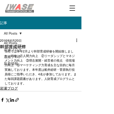
記事
All Posts
2016年6月20日
All Posts
幹部育成研修
岩瀬ブログ
当社では本年2月より幹部育成研修を開始致しまし
た。研修は①人間力向上　②リーダシップとマネジ
運搬ブログ
メント力向上　③理念展開・経営者の視点　④現場
新着情報
力向上　⑤マーケティング力育成を主な目的に毎月
実施しております。本年度は船井総研・菅原執行役
員様にご指導いただき、4名が参加しております。ま
た毎回課題図書があります。人財育成プログラムと
しております。
岩瀬ブログ