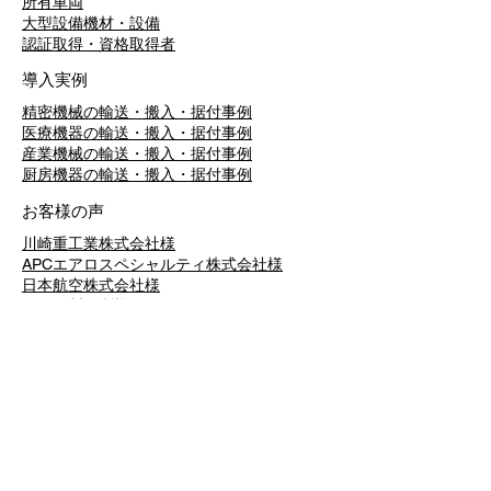
所有車両
大型設備機材・設備
​認証取得・資格取得者
導入実例
精密機械の輸送・搬入・据付事例
医療機器の輸送・搬入・据付事例
産業機械の輸送・搬入・据付事例
​厨房機器の輸送・搬入・据付事例
お客様の声
川崎重工業株式会社様
APCエアロスペシャルティ株式会社様
日本航空株式会社様
関ヶ原製作所様
株式会社プランテックス様
ザイコジャパン株式会社様
株式会社小池メディカル様
​マイクロ・テック株式会社様
会社情報
社長挨拶
経営理念・経営方針