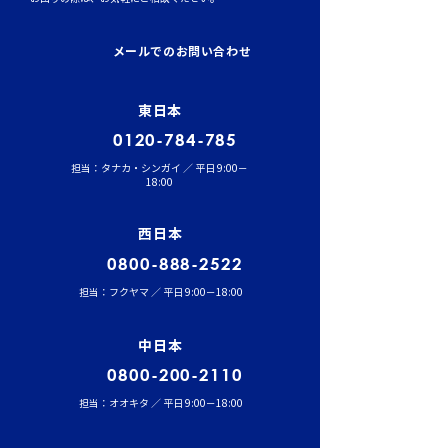
イワセトランスポーテー
運行管理者（貨
ションにて、張堂顧問に
結果発表！
メールでのお問い合わせ
よる勉強会を実施しまし
た。
東日本
0120-784-785
担当：タナカ・シンガイ ／ 平日 9:00－
18:00
西日本
0800-888-2522
担当：フクヤマ ／ 平日 9:00－18:00
中日本
0800-200-2110
担当：オオキタ ／ 平日 9:00－18:00