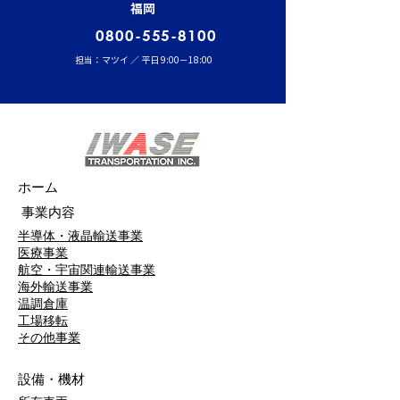
福岡
0800-555-8100
担当：マツイ ／ 平日 9:00－18:00
ホーム
事業内容
半導体・液晶輸送事業
医療事業
航空・宇宙関連輸送事業
海外輸送事業
温調倉庫
工場移転
​その他事業
設備・機材