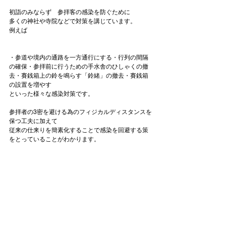
初詣のみならず　参拝客の感染を防ぐために

多くの神社や寺院などで対策を講じています。

例えば

・参道や境内の通路を一方通行にする
・行列の間隔
の確保
・参拝前に行うための手水舎のひしゃくの撤
去
・賽銭箱上の鈴を鳴らす「鈴緒」の撤去
・賽銭箱
の設置を増やす
といった様々な感染対策です。

参拝者の3密を避ける為のフィジカルディスタンスを
保つ工夫に加えて

従来の仕来りを簡素化することで感染を回避する策
をとっていることがわかります。
