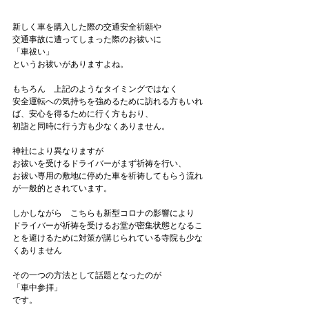
新しく車を購入した際の交通安全祈願や

交通事故に遭ってしまった際のお祓いに
「車祓い」
というお祓いがありますよね。

もちろん　上記のようなタイミングではなく

安全運転への気持ちを強めるために訪れる方もいれ
ば、安心を得るために行く方もおり、

初詣と同時に行う方も少なくありません。

神社により異なりますが

お祓いを受けるドライバーがまず祈祷を行い、

お祓い専用の敷地に停めた車を祈祷してもらう流れ
が一般的とされています。

しかしながら　こちらも新型コロナの影響により

ドライバーが祈祷を受けるお堂が密集状態となるこ
とを避けるために対策が講じられている寺院も少な
くありません

その一つの方法として話題となったのが
「車中参拝」
です。
