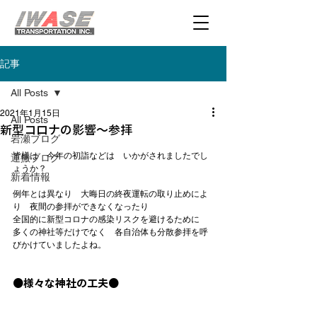
記事
All Posts
2021年1月15日
All Posts
新型コロナの影響～参拝
岩瀬ブログ
皆様は　今年の初詣などは　いかがされましたでし
運搬ブログ
ょうか？

新着情報
例年とは異なり　大晦日の終夜運転の取り止めによ
り　夜間の参拝ができなくなったり

全国的に新型コロナの感染リスクを避けるために

多くの神社等だけでなく　各自治体も分散参拝を呼
びかけていましたよね。

●様々な神社の工夫●