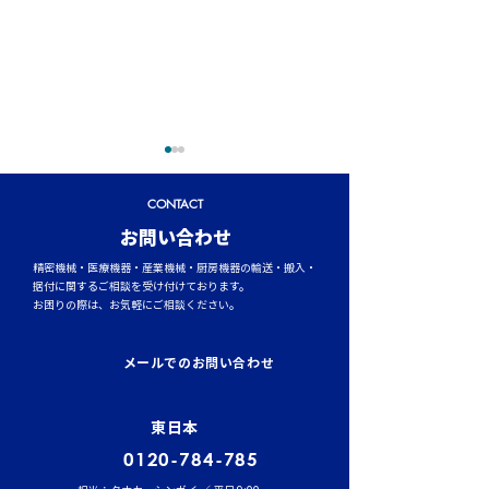
CONTACT
​お問い合わせ
精密機械・医療機器・産業機械・厨房機器の輸送・搬入・
据付に関するご相談を受け付けております。
お困りの際は、お気軽にご相談ください。
トラックタイヤの空気圧
台風シーズンに
管理が燃費と安全性を左
輸送時のポイント
メールでのお問い合わせ
右する理由
風・大雨への事
東日本
0120-784-785