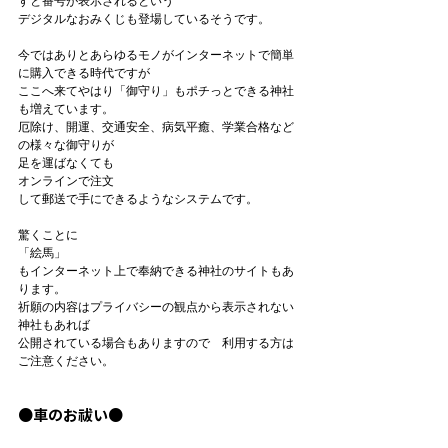
すと番号が表示されるという

デジタルなおみくじも登場しているそうです。

今ではありとあらゆるモノがインターネットで簡単
に購入できる時代ですが

ここへ来てやはり「御守り」もポチっとできる神社
も増えています。

厄除け、開運、交通安全、病気平癒、学業合格など
の様々な御守りが

足を運ばなくても　
オンラインで注文
して郵送で手にできるようなシステムです。

驚くことに
「絵馬」
もインターネット上で奉納できる神社のサイトもあ
ります。

祈願の内容はプライバシーの観点から表示されない
神社もあれば

公開されている場合もありますので　利用する方は
ご注意ください。

●車のお祓い●