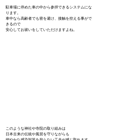
駐車場に停めた車の中から参拝できるシステムにな
ります。

車中なら高齢者でも密を避け、接触を控える事がで
きるので

安心してお祓いをしていただけますよね。

このような神社や寺院の取り組みは

日本古来の伝統や風習を守りながらも

細やかな感染対策を怠らない工夫が感じ取れます。
