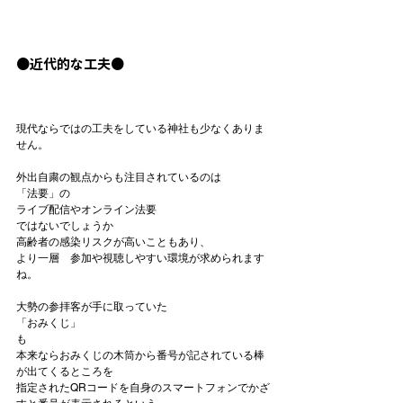
●近代的な工夫●
現代ならではの工夫をしている神社も少なくありま
せん。

外出自粛の観点からも注目されているのは

「法要」の
ライブ配信やオンライン法要
ではないでしょうか

高齢者の感染リスクが高いこともあり、

より一層　参加や視聴しやすい環境が求められます
ね。

大勢の参拝客が手に取っていた
「おみくじ」
も

本来ならおみくじの木筒から番号が記されている棒
が出てくるところを

指定されたQRコードを自身のスマートフォンでかざ