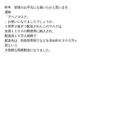
昨年　皆様のお手元にも届いたかと思います、

通称
「アベノマスク」
。お使いになりましたでしょうか。

１世帯２枚ずつ配送されたこのマスクは

全国１１００の郵便局に納入され、

配達員１０万人規模で

配送先は　別居世帯宛てなどを含め約６３００万ヶ
所という

大規模な国家配送になりました。
