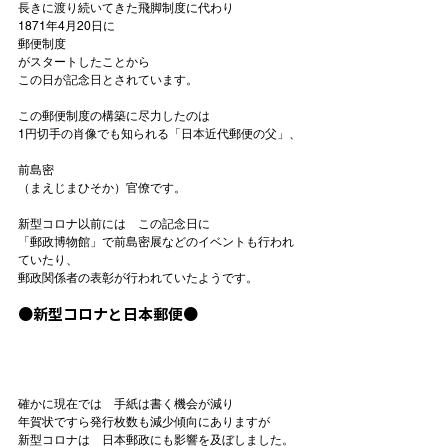
長きに渡り続いてきた飛脚制度に代わり

1871年4月20日に
郵便制度
がスタートしたことから

この日が記念日とされています。

この郵便制度の構築に尽力したのは

前島密
（まえじまひそか）官僚です。

新型コロナ以前には　この記念日に

「郵政博物館」で前島密展などのイベントも行われ
ていたり、

郵政関係者の表彰が行われていたようです。

●新型コロナと日本郵便●
確かに現在では　手紙は書く機会が減り

年賀状ですら発行枚数も減少傾向にありますが

新型コロナは　日本郵政にも影響を及ぼしました。
