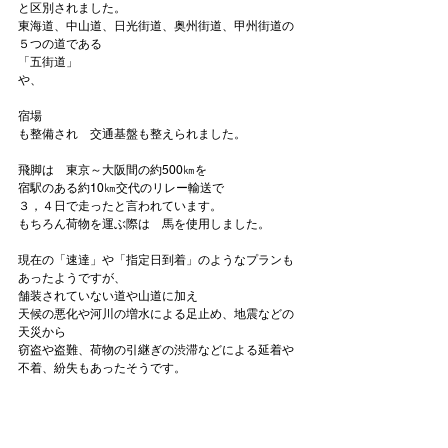
と区別されました。

東海道、中山道、日光街道、奥州街道、甲州街道の
５つの道である
「五街道」
宿場
も整備され　交通基盤も整えられました。

飛脚は　東京～大阪間の約500㎞を

宿駅のある約10㎞交代のリレー輸送で

３，４日で走ったと言われています。

もちろん荷物を運ぶ際は　馬を使用しました。

現在の「速達」や「指定日到着」のようなプランも
あったようですが、

舗装されていない道や山道に加え

天候の悪化や河川の増水による足止め、地震などの
天災から

窃盗や盗難、荷物の引継ぎの渋滞などによる延着や
不着、紛失もあったそうです。
