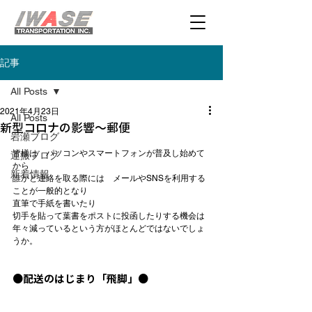
記事
All Posts
2021年4月23日
All Posts
新型コロナの影響～郵便
岩瀬ブログ
皆様は　パソコンやスマートフォンが普及し始めて
運搬ブログ
から

新着情報
誰かと連絡を取る際には　メールやSNSを利用する
ことが一般的となり

直筆で手紙を書いたり

切手を貼って葉書をポストに投函したりする機会は

年々減っているという方がほとんどではないでしょ
うか。

●配送のはじまり「飛脚」●