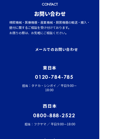
CONTACT
​お問い合わせ
精密機械・医療機器・産業機械・厨房機器の輸送・搬入・
据付に関するご相談を受け付けております。
お困りの際は、お気軽にご相談ください。
トラックタイヤの空気圧
台風シーズンに
管理が燃費と安全性を左
輸送時のポイント
メールでのお問い合わせ
右する理由
風・大雨への事
東日本
0120-784-785
担当：タナカ・シンガイ ／ 平日 9:00－
18:00
西日本
0800-888-2522
担当：フクヤマ ／ 平日 9:00－18:00