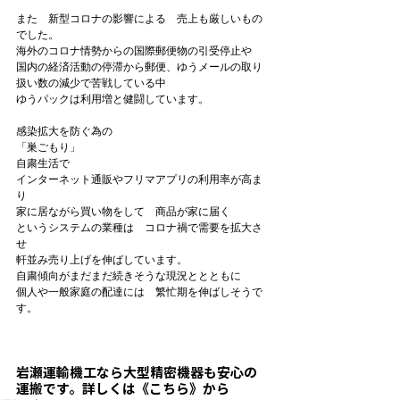
また　新型コロナの影響による　売上も厳しいもの
でした。

海外のコロナ情勢からの国際郵便物の引受停止や

国内の経済活動の停滞から郵便、ゆうメールの取り
扱い数の減少で苦戦している中

ゆうパックは利用増と健闘しています。

感染拡大を防ぐ為の
「巣ごもり」
自粛生活で

インターネット通販やフリマアプリの利用率が高ま
り

家に居ながら買い物をして　商品が家に届く

というシステムの業種は　コロナ禍で需要を拡大さ
せ

軒並み売り上げを伸ばしています。

自粛傾向がまだまだ続きそうな現況ととともに

個人や一般家庭の配達には　繁忙期を伸ばしそうで
す。

岩瀬運輸機工なら
大型精密機器も安心の
運搬
です。詳しくは《こちら》から