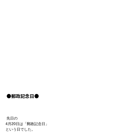
 ●郵政記念日●
 先日の
4月20日は「郵政記念日」
という日でした。
