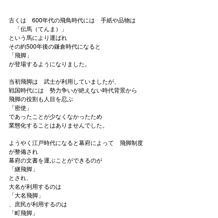
古くは　600年代の飛鳥時代には　手紙や品物は
　「伝馬（てんま）」
という馬により運ばれ

その約500年後の鎌倉時代になると
「飛脚」
が登場するようになりました。

当初飛脚は　武士が利用していましたが、

戦国時代には　勢力争いが絶えない時代背景から

飛脚の役割も人目を忍ぶ
「密使」
であったことが少なくなかったため

業態化することはありませんでした。

ようやく江戸時代になると幕府によって　飛脚制度
が整備され

幕府の文書を運ぶことができるのが
「継飛脚」
とされ、

大名が利用するのは
「大名飛脚」
、庶民が利用するのは
「町飛脚」