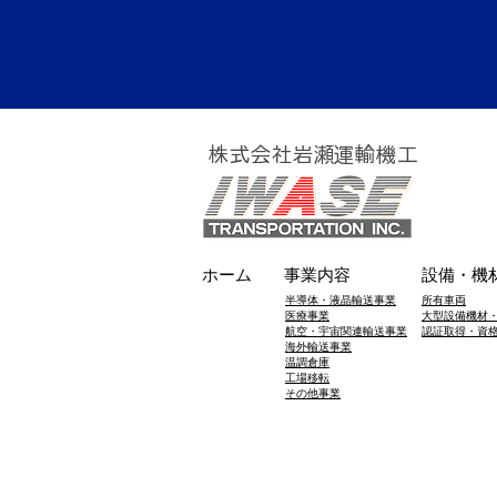
株式会社岩瀬運輸機工
ホーム
事業内容
設備・機
半導体・液晶輸送事業
所有車両
医療事業
大型設備機材
航空・宇宙関連輸送事業
​認証取得・資
海外輸送事業
温調倉庫
工場移転
​その他事業