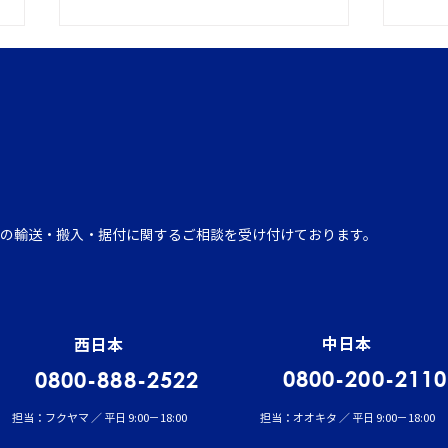
イワセトランスポーテーショ
運行
の輸送・搬入・据付に関するご相談を受け付けております。
ンにて、張堂顧問による勉強
発表
会を実施しました。
中日本
西日本
0800-200-2110
0800-888-2522
担当：フクヤマ ／ 平日 9:00－18:00
担当：オオキタ ／ 平日 9:00－18:00