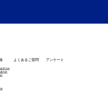
報
よくあるご質問
アンケート
・経営方針
保護方針
方針
業所