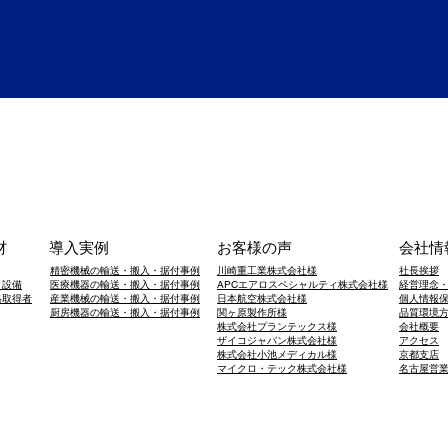
材
導入実例
お客様の声
会社情
精密機械の輸送・搬入・据付事例
川崎重工業株式会社様
社長挨拶
・設備
医療機器の輸送・搬入・据付事例
APCエアロスペシャルティ株式会社様
経営理念
格取得者
産業機械の輸送・搬入・据付事例
日本航空株式会社様
個人情報
​厨房機器の輸送・搬入・据付事例
関ヶ原製作所様
品質環境
株式会社プランテックス様
会社概要
ザイコジャパン株式会社様
アクセス
株式会社小池メディカル様
京都支店
​マイクロ・テック株式会社様
​名古屋営