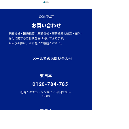
CONTACT
​お問い合わせ
精密機械・医療機器・産業機械・厨房機器の輸送・搬入・
据付に関するご相談を受け付けております。
お困りの際は、お気軽にご相談ください。
トラックタイヤの空気圧
台風シーズンに
管理が燃費と安全性を左
輸送時のポイント
メールでのお問い合わせ
右する理由
風・大雨への事
東日本
0120-784-785
担当：タナカ・シンガイ ／ 平日 9:00－
18:00
西日本
0800-888-2522
担当：フクヤマ ／ 平日 9:00－18:00