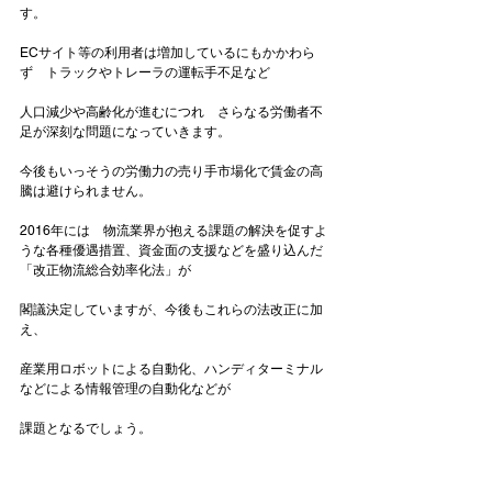
す。

ECサイト等の利用者は増加しているにもかかわら
ず　トラックやトレーラの運転手不足など

人口減少や高齢化が進むにつれ　さらなる労働者不
足が深刻な問題になっていきます。

今後もいっそうの労働力の売り手市場化で賃金の高
騰は避けられません。

2016年には　物流業界が抱える課題の解決を促すよ
うな各種優遇措置、資金面の支援などを盛り込んだ
「改正物流総合効率化法」が

閣議決定していますが、今後もこれらの法改正に加
え、

産業用ロボットによる自動化、ハンディターミナル
などによる情報管理の自動化などが

課題となるでしょう。
