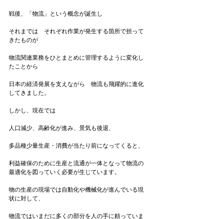
戦後、「物流」という概念が誕生し

それまでは　それぞれ作業が発生する箇所で担って
きたものが

物流関連業務をひとまとめに管理するように変化し
たことから

日本の経済発展を支えながら　物流も飛躍的に進化
してきました。

しかし、現在では

人口減少、高齢化が進み、景気も後退、

多品種少量生産・消費が当たり前になってくると、

利益確保のために生産と流通が一体となって物流の
最適化を図っていく必要が生じています。

物の生産の現場では自動化や機械化が進んでいる現
状に対して、

物流ではいまだに多くの部分を人の手に頼っていま