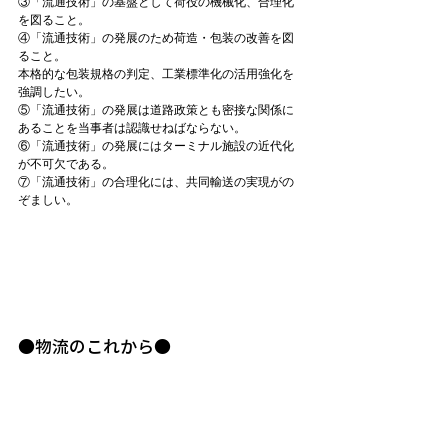
③「流通技術」の基盤として荷役の機械化、合理化
を図ること。
④「流通技術」の発展のため荷造・包装の改善を図
ること。
本格的な包装規格の判定、工業標準化の活用強化を
強調したい。
⑤「流通技術」の発展は道路政策とも密接な関係に
あることを当事者は認識せねばならない。
⑥「流通技術」の発展にはターミナル施設の近代化
が不可欠である。
⑦「流通技術」の合理化には、共同輸送の実現がの
ぞましい。
●物流のこれから●