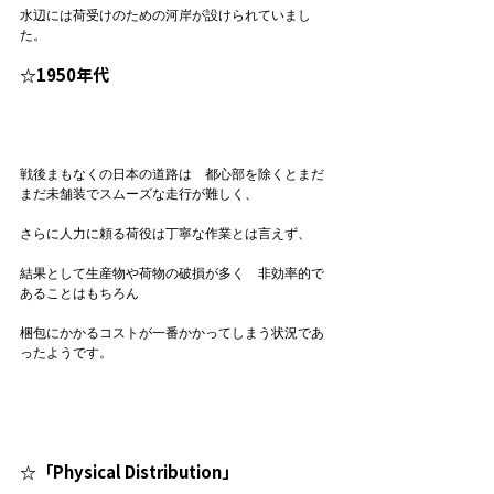
水辺には荷受けのための河岸が設けられていまし
☆1950年代
戦後まもなくの日本の道路は　都心部を除くとまだ
まだ未舗装でスムーズな走行が難しく、

さらに人力に頼る荷役は丁寧な作業とは言えず、

結果として生産物や荷物の破損が多く　非効率的で
あることはもちろん

梱包にかかるコストが一番かかってしまう状況であ
☆「Physical Distribution」