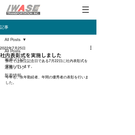
記事
All Posts
2022年7月25日
All Posts
社内表彰式を実施しました
岩瀬ブログ
弊社では創立記念日である7月22日に社内表彰式を
実施しています。

運搬ブログ
新着情報
今年も、永年勤続者、年間の優秀者の表彰を行いま
した。
