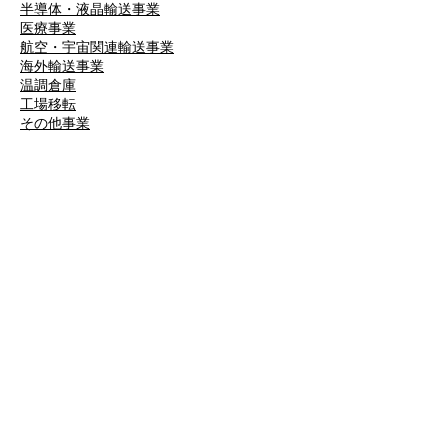
半導体・液晶輸送事業
医療事業
航空・宇宙関連輸送事業
海外輸送事業
温調倉庫
工場移転
​その他事業
設備・機材
所有車両
大型設備機材・設備
​認証取得・資格取得者
導入実例
精密機械の輸送・搬入・据付事例
医療機器の輸送・搬入・据付事例
産業機械の輸送・搬入・据付事例
​厨房機器の輸送・搬入・据付事例
お客様の声
川崎重工業株式会社様
APCエアロスペシャルティ株式会社様