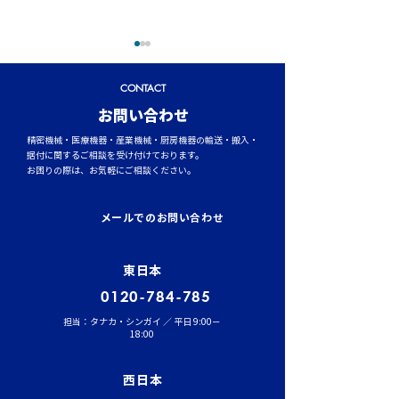
CONTACT
​お問い合わせ
精密機械・医療機器・産業機械・厨房機器の輸送・搬入・
据付に関するご相談を受け付けております。
お困りの際は、お気軽にご相談ください。
イワセトランスポーテー
運行管理者（貨
ションにて、張堂顧問に
結果発表！
メールでのお問い合わせ
よる勉強会を実施しまし
た。
東日本
0120-784-785
担当：タナカ・シンガイ ／ 平日 9:00－
18:00
西日本