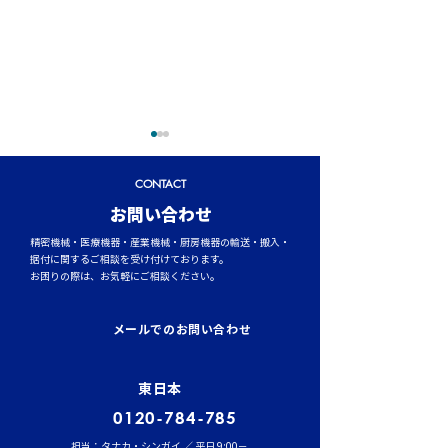
CONTACT
​お問い合わせ
精密機械・医療機器・産業機械・厨房機器の輸送・搬入・
据付に関するご相談を受け付けております。
お困りの際は、お気軽にご相談ください。
トラックタイヤの空気圧
台風シーズンに
管理が燃費と安全性を左
輸送時のポイント
メールでのお問い合わせ
右する理由
風・大雨への事
東日本
0120-784-785
担当：タナカ・シンガイ ／ 平日 9:00－