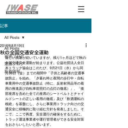
記事
All Posts
2016年8月19日
All Posts
秋の全国交通安全運動
岩瀬ブログ
厳しい残暑が続いていますが、残り1ヶ月ほどで秋の
全国交通安全運動が始まります。公益社団法人全日
運搬ブログ
本トラック協会はこのたび、9月21日（水）から同
新着情報
月30日（金）までの期間中「子供と高齢者の交通事
故防止」を始め、「夕暮れ時と夜間の歩行中・自転
車乗用中の交通事故防止（特に、反射材用品等の着
用の推進及び自転車前照灯の点灯の徹底）」、「後
部座席を含めた全ての座席のシートベルトとチャイ
ルドシートの正しい着用の徹底」及び「飲酒運転の
根絶」を基盤にし、さらに事業用トラック向けの交
通安全に積極的に取り組む方針を発表しました。そ
こで、ここで再度、安全運行の確保をするために、
トラック運送事業者や運行管理者ができる安全対策