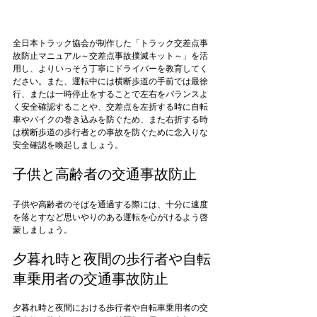
全日本トラック協会が制作した「トラック交差点事
故防止マニュアル～交差点事故撲滅キット～」を活
用し、よりいっそう丁寧にドライバーを教育してく
ださい。また、運転中には横断歩道の手前では最徐
行、または一時停止をすることで左右をバランスよ
く安全確認することや、交差点を左折する時に自転
車やバイクの巻き込みを防ぐため、また右折する時
は横断歩道の歩行者との事故を防ぐために念入りな
子供と高齢者の交通事故防止
子供や高齢者のそばを通過する際には、十分に速度
を落とすなど思いやりのある運転を心がけるよう啓
夕暮れ時と夜間の歩行者や自転
車乗用者の交通事故防止
夕暮れ時と夜間における歩行者や自転車乗用者の交