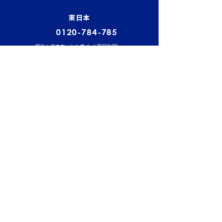
東日本
0120-784-785
担当：タナカ・シンガイ ／ 平日 9:00－
18:00
西日本
0800-888-2522
担当：フクヤマ ／ 平日 9:00－18:00
中日本
0800-200-2110
担当：オオキタ ／ 平日 9:00－18:00
福岡
0800-555-8100
担当：マツイ ／ 平日 9:00－18:00