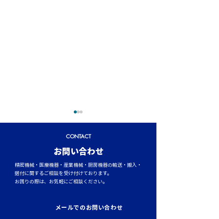
CONTACT
​お問い合わせ
精密機械・医療機器・産業機械・厨房機器の輸送・搬入・
据付に関するご相談を受け付けております。
お困りの際は、お気軽にご相談ください。
トラックタイヤの空気圧
台風シーズンに
管理が燃費と安全性を左
輸送時のポイント
メールでのお問い合わせ
右する理由
風・大雨への事