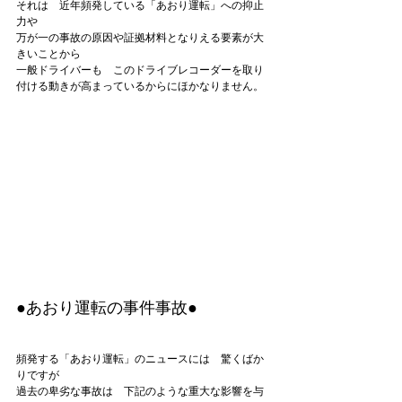
それは　近年頻発している「あおり運転」への抑止
力や

万が一の事故の原因や証拠材料となりえる要素が大
きいことから

一般ドライバーも　このドライブレコーダーを取り
付ける動きが高まっているからにほかなりません。

●あおり運転の事件事故●
頻発する「あおり運転」のニュースには　驚くばか
りですが

過去の卑劣な事故は　下記のような重大な影響を与