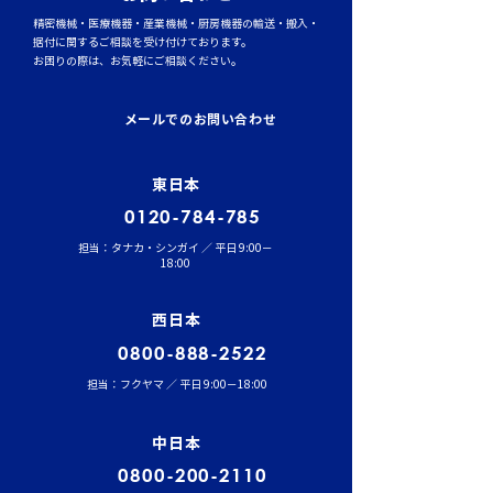
精密機械・医療機器・産業機械・厨房機器の輸送・搬入・
据付に関するご相談を受け付けております。
お困りの際は、お気軽にご相談ください。
トラックタイヤの空気圧
台風シーズンに
管理が燃費と安全性を左
輸送時のポイント
メールでのお問い合わせ
右する理由
風・大雨への事
東日本
0120-784-785
担当：タナカ・シンガイ ／ 平日 9:00－
18:00
西日本
0800-888-2522
担当：フクヤマ ／ 平日 9:00－18:00
中日本
0800-200-2110