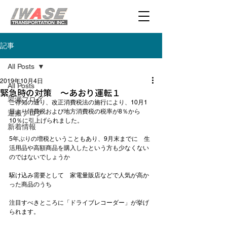
記事
All Posts
2019年10月4日
All Posts
緊急時の対策 ～あおり運転１
岩瀬ブログ
ご存知の通り、改正消費税法の施行により、10月1
日より消費税および地方消費税の税率が8％から
運搬ブログ
10％に引上げられました。

新着情報
5年ぶりの増税ということもあり、9月末までに　生
活用品や高額商品を購入したという方も少なくない
のではないでしょうか

駆け込み需要として　家電量販店などで人気が高か
った商品のうち

注目すべきところに「
ドライブレコーダー
」が挙げ
られます。
