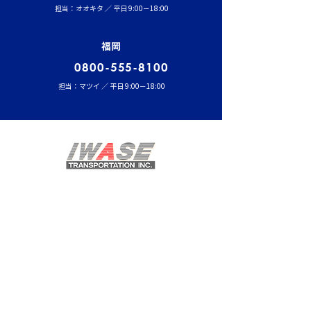
担当：オオキタ ／ 平日 9:00－18:00
福岡
0800-555-8100
担当：マツイ ／ 平日 9:00－18:00
ホーム
事業内容
半導体・液晶輸送事業
医療事業
航空・宇宙関連輸送事業
海外輸送事業
温調倉庫
工場移転
​その他事業