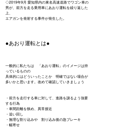
◇2019年9月 愛知県内の東名高速道路でワゴン車の
男が、前方を走る乗用車にあおり運転を繰り返した
上、

エアガンを発射する事件が発生した。

●あおり運転とは●
一般的に私たちは　「あおり運転」のイメージは持
っているものの

具体的にはどういったことか　明確ではない場合が
多いかと思います。改めて確認していきましょう

・前方を走行する車に対して、進路を譲るよう強要
する行為
・車間距離を狭め、異常接近
・追い回し
・無理な割り込みや　割り込み後の急ブレーキ
・幅寄せ