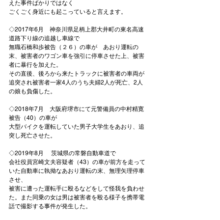
えた事件ばかりではなく

ごくごく身近にも起こっていると言えます。

◇2017年6月　神奈川県足柄上郡大井町の東名高速
道路下り線の追越し車線で

無職石橋和歩被告（２６）の車が　あおり運転の
末、被害者のワゴン車を強引に停車させた上、被害
者に暴行を加えた。

その直後、後ろから来たトラックに被害者の車両が
追突され被害者一家4人のうち夫婦2人が死亡、2人
の娘も負傷した。

◇2018年7月　大阪府堺市にて元警備員の中村精寛
被告（40）の車が

大型バイクを運転していた男子大学生をあおり、追
突し死亡させた。

◇2019年8月　 茨城県の常磐自動車道で

会社役員宮崎文夫容疑者（43）の車が前方を走って
いた自動車に執拗なあおり運転の末、無理矢理停車
させ、

被害に遭った運転手に殴るなどをして怪我を負わせ
た。また同乗の女は男は被害者を殴る様子を携帯電
話で撮影する事件が発生した。
