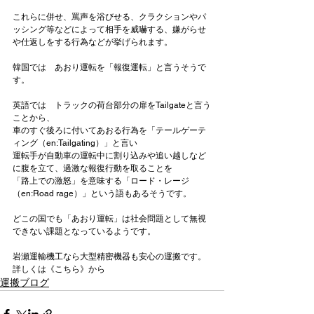
これらに併せ、罵声を浴びせる、クラクションやパ
ッシング等などによって相手を威嚇する、嫌がらせ
や仕返しをする行為などが挙げられます。

韓国では　あおり運転を「報復運転」と言うそうで
す。

英語では　トラックの荷台部分の扉をTailgateと言う
ことから、

車のすぐ後ろに付いてあおる行為を「テールゲーテ
ィング（en:Tailgating）」と言い

運転手が自動車の運転中に割り込みや追い越しなど
に腹を立て、過激な報復行動を取ることを

「路上での激怒」を意味する「ロード・レージ
（en:Road rage）」という語もあるそうです。

どこの国でも「あおり運転」は社会問題として無視
できない課題となっているようです。

岩瀬運輸機工なら
大型精密機器も安心の運搬
です。
詳しくは《こちら》から
運搬ブログ