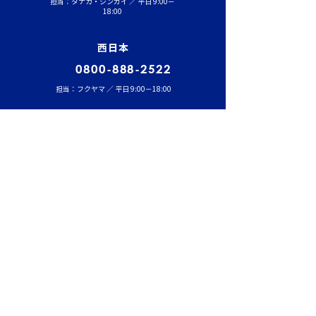
担当：タナカ・シンガイ ／ 平日 9:00－
18:00
西日本
0800-888-2522
担当：フクヤマ ／ 平日 9:00－18:00
中日本
0800-200-2110
担当：オオキタ ／ 平日 9:00－18:00
福岡
0800-555-8100
担当：マツイ ／ 平日 9:00－18:00