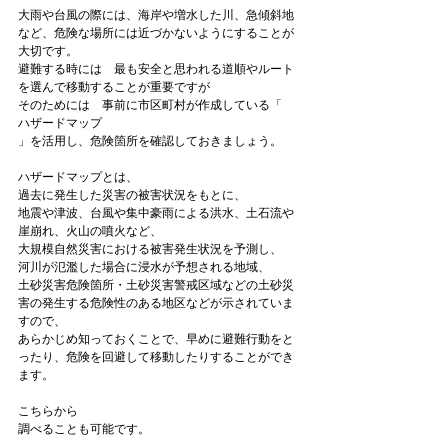
大雨や台風の際には、海岸や増水した川、急傾斜地
など、危険な場所には近づかないようにすることが
大切です。

避難する時には　最も安全と思われる道順やルート
を選んで移動することが重要ですが

そのためには　事前に市区町村が作成している「
ハザードマップ
」を活用し、危険箇所を確認しておきましょう。

ハザードマップとは、

過去に発生した災害の被害状況をもとに、

地震や津波、台風や集中豪雨による洪水、土石流や
崖崩れ、火山の噴火など、

大規模自然災害における被害発生状況を予測し、

河川が氾濫した場合に浸水が予想される地域、

土砂災害危険箇所・土砂災害警戒区域などの土砂災
害の発生する危険性のある地区などが示されていま
すので、

あらかじめ知っておくことで、早めに避難行動をと
ったり、危険を回避して移動したりすることができ
ます。

こちらから

調べることも可能です。
