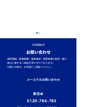
CONTACT
​お問い合わせ
精密機械・医療機器・産業機械・厨房機器の輸送・搬入・
据付に関するご相談を受け付けております。
お困りの際は、お気軽にご相談ください。
トラックタイヤの空気圧
台風シーズンに
管理が燃費と安全性を左
輸送時のポイント
メールでのお問い合わせ
右する理由
風・大雨への事
東日本
0120-784-785