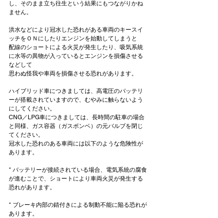
し、そのまま立ち往生という結果にもつながりかね
ません。

洪水などにより冠水した恐れがある車両のキースイ
ッチをＯＮにしたりエンジンを始動してしまうと

配線のショートによる火災が発生したり、吸気系統
に水等の異物が入っているとエンジンを損傷させる
などして

思わぬ怪我や車両を損傷させる恐れがあります。

ハイブリッド車につきましては、高電圧のバッテリ
ーが搭載されていますので、むやみに触らないよう
にしてください。

CNG／LPG車につきましては、長時間の駐車の場合
と同様、ガス容器（ガスボンベ）の元バルブを閉じ
てください。

冠水した恐れのある車両には以下のような危険性が
* バッテリーが接続されている場合、電気系統の腐食
が進むことで、ショートにより車両火災が発生する
恐れがあります。

* ブレーキ内部の錆付きによる制動不能に陥る恐れが
あります。
