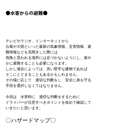
●水害からの避難●
テレビやラジオ、インターネットから

台風や大雨といった最新の気象情報、災害情報、避
難情報などを見聞きした際には

危険と思われる場所には近づかないようにし、速や
かに避難することも必要になります。

しかし場合によっては　高い堅牢な建物であれば　
そこにとどまることもあるかもしれません。

その場に応じて　適切な判断をし　安全に身を守る
手段を選択しなくてはなりません。

今回は　水害時に　適切な判断をするために

ドライバーが注意すべきポイントを改めて確認して
〇ハザードマップ〇