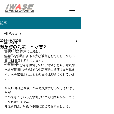
記事
All Posts
2019年9月20日
All Posts
緊急時の対策 ～水害2
岩瀬ブログ
台風15号が関東に上陸し、

記録的な強風による甚大な被害をもたらしてから20
運搬ブログ
日で12日目を迎えています。

新着情報
千葉県内では今も停電している地域があり、電気や
水道が復旧した地域でも生活再建の道筋はまだ見え
ず、家を破壊されたままの住民は悲嘆にくれていま
す。

台風15号は想像以上の自然災害になってしまいまし
たが、

この先もこういった水害がいつ何時降りかかってく
るかわかりません。

知識を備え、対策を事前に講じておきましょう。
