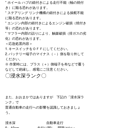
* ホイール ハブの錆付きによる走行不能（軸の焼付
き）に陥る恐れがあります。

* ステアリング リンク機構の錆付きによる操舵不能
に陥る恐れがあります。

* エンジン内部の錆付きによるエンジン破損（焼付き
等）の恐れがあります。

* マフラー内部の詰りにより、触媒破損（排ガスの劣
化）の恐れがあります。
＜応急処置内容＞
1. キースイッチをＯＦＦにしてください。

2. バッテリー端子のマイナス（－）側を取り外して
ください。

※ 作業時には、プラス（＋）側端子を布などで覆う
などして絶縁し、感電にご注意ください。
〇浸水深ランク〇
また、おおまかではありますが　下記の「浸水深ラ
ンク」で

普通自動車の走行への影響を認識しておきましょ
浸水深
　　　　　　　　　自動車走行