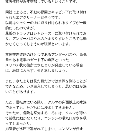
救護依頼が近年増加しているということです。

同社によると、不動の原因はキャビン下に取り付け
られたエアクリーナーだそうです。

以前はシャシーの上に取り付けられるタイプが一般
的だったのですが、

最近のトラックはシャシーの下に取り付けられてお
り、アンダーパスや水のたまりやすいところでは動
かなくなってしまうのが現状といいます。

立体交差道路のひとつであるアンダーパスや、高低
差のある電車のガード下の道路といった、

スリバチ状の箇所に水たまりが発生している場合
は、絶対に入らず、引き返しましょう。

また、水たまりは見た目だけでは水深を測ることが
できなため、いざ進入してしまうと、思いのほか深
いことがあります。

ただ、運転席にいる限り、クルマの床面以上の水深
であっても、ただちには浸水してきません。

そのため、危険を察知するころには、クルマが浮い
て前後に動かなくなり、エンジンの吸気口が水を吸
ってしまったり、

排気管が水圧で塞がれてしまい、エンジンが停止