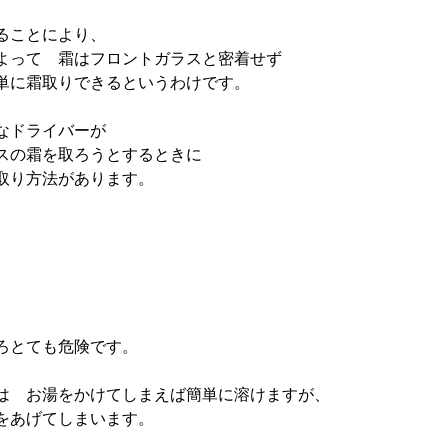
ることにより、

よって　霜はフロントガラスと密着せず

単に霜取りできるというわけです。

なドライバーが

スの霜を取ろうとするときに

取り方法があります。

ろとても危険です。

は　お湯をかけてしまえば簡単に溶けますが、

をあげてしまいます。
