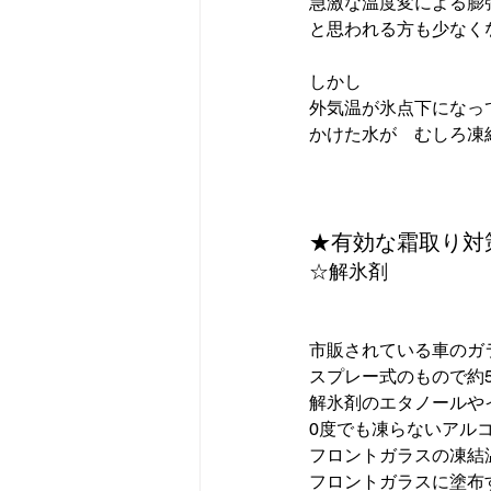
急激な温度変による膨
と思われる方も少なく
しかし

外気温が氷点下になって
かけた水が　むしろ凍
★有効な霜取り対
☆解氷剤
市販されている車のガ
スプレー式のもので約5
解氷剤のエタノールや
0度でも凍らないアルコ
フロントガラスの凍結
フロントガラスに塗布す