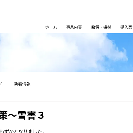
ホーム
事業内容
設備・機材
導入実
グ
新着情報
策～雪害３
とわずかとなりました。
