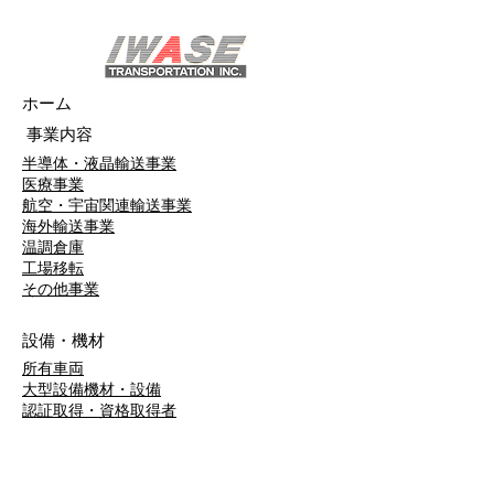
ホーム
事業内容
半導体・液晶輸送事業
医療事業
航空・宇宙関連輸送事業
海外輸送事業
温調倉庫
工場移転
​その他事業
設備・機材
所有車両
大型設備機材・設備
​認証取得・資格取得者
導入実例
精密機械の輸送・搬入・据付事例