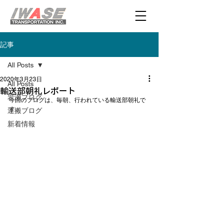
記事
All Posts
2020年3月23日
All Posts
輸送部朝礼レポート
岩瀬ブログ
今回のブログは、毎朝、行われている輸送部朝礼で
す。

運搬ブログ
新着情報