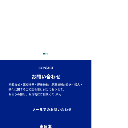
CONTACT
​お問い合わせ
精密機械・医療機器・産業機械・厨房機器の輸送・搬入・
据付に関するご相談を受け付けております。
お困りの際は、お気軽にご相談ください。
イワセトランスポーテー
運行管理者（貨
ションにて、張堂顧問に
結果発表！
メールでのお問い合わせ
よる勉強会を実施しまし
た。
東日本