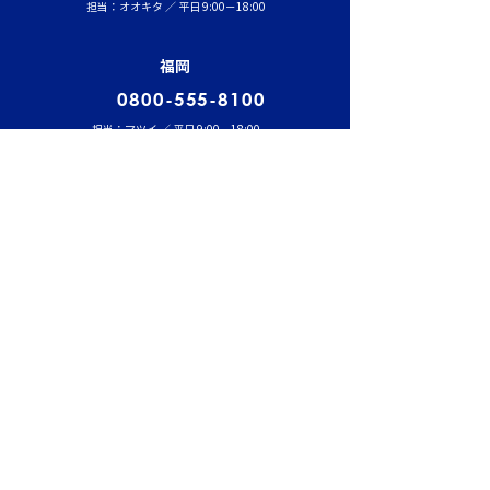
担当：オオキタ ／ 平日 9:00－18:00
福岡
0800-555-8100
担当：マツイ ／ 平日 9:00－18:00
ホーム
事業内容
半導体・液晶輸送事業
医療事業
航空・宇宙関連輸送事業
海外輸送事業
温調倉庫
工場移転
​その他事業