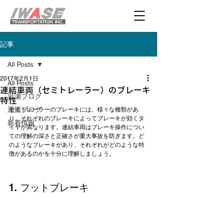
記事
All Posts
2017年2月1日
All Posts
連結車両（セミトレーラー）のブレーキ
岩瀬ブログ
特性
運搬ブログ
セミトレーラーのブレーキには、様々な種類があ
り、それぞれのブレーキによってブレーキが効くタ
新着情報
イヤが異なります。連結車両はブレーキ操作につい
ての理解の深さと正確さが重大事故を防ぎます。ど
のようなブレーキがあり、それぞれがどのような特
1. フットブレーキ