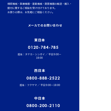
精密機械・医療機器・産業機械・厨房機器の輸送・搬入・
据付に関するご相談を受け付けております。
お困りの際は、お気軽にご相談ください。
トラックタイヤの空気圧
台風シーズンに
管理が燃費と安全性を左
輸送時のポイント
メールでのお問い合わせ
右する理由
風・大雨への事
東日本
0120-784-785
担当：タナカ・シンガイ ／ 平日 9:00－
18:00
西日本
0800-888-2522
担当：フクヤマ ／ 平日 9:00－18:00
中日本
0800-200-2110