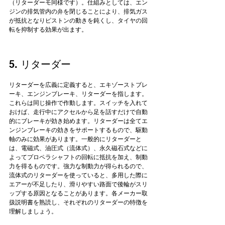
（リターダーモ同様です）。仕組みとしては、エン
ジンの排気管内の弁を閉じることにより、排気ガス
が抵抗となりピストンの動きを鈍くし、タイヤの回
5. リターダー
リターダーを広義に定義すると、エキゾーストブレ
ーキ、エンジンブレーキ、リターダーを指します。
これらは同じ操作で作動します。スイッチを入れて
おけば、走行中にアクセルから足を話すだけで自動
的にブレーキが効き始めます。リターダーは全てエ
ンジンブレーキの効きをサポートするもので、駆動
軸のみに効果があります。一般的にリターダーと
は、電磁式、油圧式（流体式）、永久磁石式などに
よってプロペラシャフトの回転に抵抗を加え、制動
力を得るものです。強力な制動力が得られるので、
流体式のリターダーを使っていると、多用した際に
エアーが不足したり、滑りやすい路面で後輪がスリ
ップする原因となることがあります。各メーカー取
扱説明書を熟読し、それぞれのリターダーの特徴を