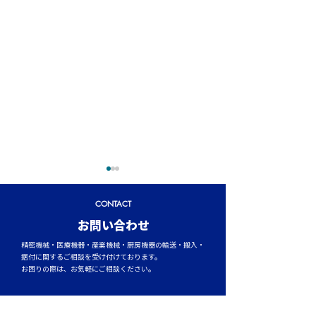
CONTACT
​お問い合わせ
精密機械・医療機器・産業機械・厨房機器の輸送・搬入・
据付に関するご相談を受け付けております。
お困りの際は、お気軽にご相談ください。
トラックタイヤの空気圧
台風シーズンに
管理が燃費と安全性を左
輸送時のポイント
メールでのお問い合わせ