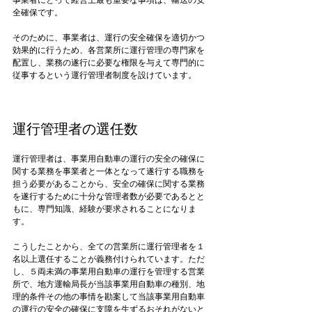
事業者にとって経営上最も重要な事項は、輸送の安
全確保です。

そのために、事業者は、運行の安全確保を適切かつ
効果的に行うため、各営業所に運行管理の専門家を
配置し、業務の遂行に必要な権限を与えて専門的に
従事するという運行管理者制度を設けています。

運行管理者の選任数
運行管理者は、事業用自動車の運行の安全の確保に
関する業務を事業者と一体となって遂行する職務を
担う必要があることから、安全の確保に関する業務
を遂行するために十分な管理者数が必要であるとと
もに、専門知識、経験が要求されることになりま
す。

こうしたことから、全ての営業所に運行管理者を１
名以上選任することが義務付けられています。ただ
し、５両未満の事業用自動車の運行を管理する営業
所で、地方運輸局長が当該事業用自動車の種別、地
理的条件その他の事情を勘案して当該事業用自動車
の運行の安全の確保に支障を生ずるおそれがないと