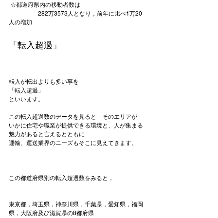
 ☆都道府県内の移動者数は
　　　　　282万3573人となり，前年に比べ1万20
人の増加
「転入超過」
転入が転出よりも多い事を
「転入超過」
といいます。

この転入超過数のデータを見ると　そのエリアが

いかに住宅や職業が提供できる環境と、人が集まる
魅力があると言えるとともに

運輸、運送業界のニーズもそこに見えてきます。

この都道府県別の転入超過数をみると，

東京都，埼玉県，神奈川県，千葉県，愛知県，福岡
県，大阪府及び滋賀県の8都府県