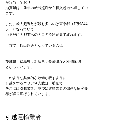
が該当しており

滋賀県は　前年の転出超過から転入超過へ転じてい
ます。

また、転入超過数が最も多いのは東京都（7万9844
人）となっていて

いまだに大都市への人口の流出が見て取れます。

一方で　転出超過となっているのは

茨城県，福島県，新潟県，長崎県など39道府県
となっています。

このような具体的な数値が表すように

引越をするエリアや人数は　明確で

そこには引越業者、並びに運輸業者の熾烈な顧客獲
得が繰り広げられています。

引越運輸業者