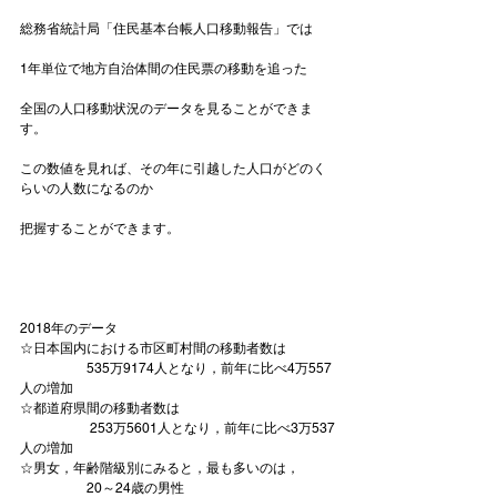
総務省統計局「住民基本台帳人口移動報告」では

1年単位で地方自治体間の住民票の移動を追った

全国の人口移動状況のデータを見ることができま
す。

この数値を見れば、その年に引越した人口がどのく
らいの人数になるのか

把握することができます。

2018年のデータ
☆日本国内における市区町村間の移動者数は
　　　　　535万9174人となり，前年に比べ4万557
人の増加
☆都道府県間の移動者数は
 　　　　　253万5601人となり，前年に比べ3万537
人の増加
☆男女，年齢階級別にみると，最も多いのは，
　　　　　20～24歳の男性