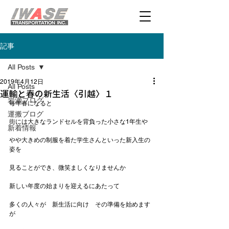
記事
All Posts
2019年4月12日
All Posts
運輸と春の新生活〈引越〉１
岩瀬ブログ
毎年春になると

運搬ブログ
街には大きなランドセルを背負った小さな1年生や

新着情報
やや大きめの制服を着た学生さんといった新入生の
姿を

見ることができ、微笑ましくなりませんか

新しい年度の始まりを迎えるにあたって

多くの人々が　新生活に向け　その準備を始めます
が
