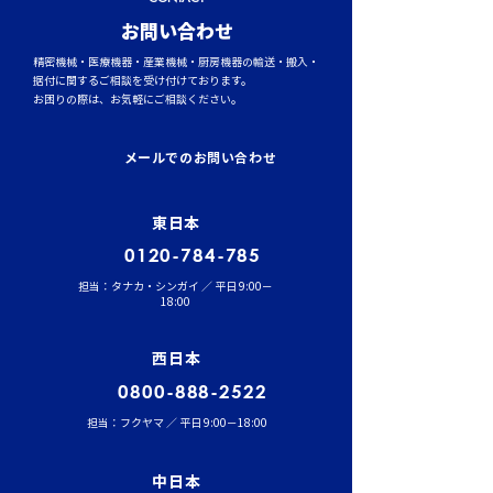
​お問い合わせ
精密機械・医療機器・産業機械・厨房機器の輸送・搬入・
据付に関するご相談を受け付けております。
お困りの際は、お気軽にご相談ください。
トラックタイヤの空気圧
台風シーズンに
管理が燃費と安全性を左
輸送時のポイント
メールでのお問い合わせ
右する理由
風・大雨への事
東日本
0120-784-785
担当：タナカ・シンガイ ／ 平日 9:00－
18:00
西日本
0800-888-2522
担当：フクヤマ ／ 平日 9:00－18:00
中日本