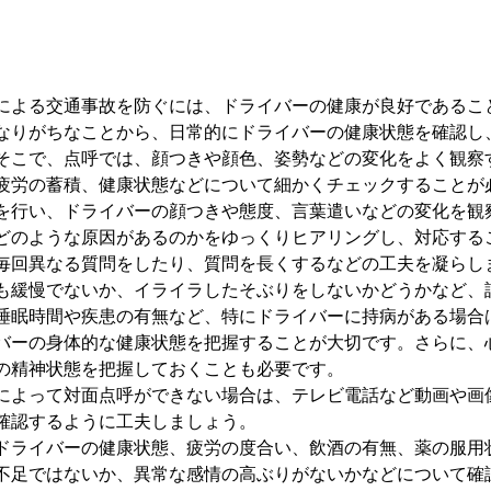
による交通事故を防ぐには、ドライバーの健康が良好であるこ
なりがちなことから、日常的にドライバーの健康状態を確認し
そこで、点呼では、顔つきや顔色、姿勢などの変化をよく観察
疲労の蓄積、健康状態などについて細かくチェックすることが
を行い、ドライバーの顔つきや態度、言葉遣いなどの変化を観
どのような原因があるのかをゆっくりヒアリングし、対応する
毎回異なる質問をしたり、質問を長くするなどの工夫を凝らし
も緩慢でないか、イライラしたそぶりをしないかどうかなど、
睡眠時間や疾患の有無など、特にドライバーに持病がある場合
バーの身体的な健康状態を把握することが大切です。さらに、
の精神状態を把握しておくことも必要です。
によって対面点呼ができない場合は、テレビ電話など動画や画
確認するように工夫しましょう。
ドライバーの健康状態、疲労の度合い、飲酒の有無、薬の服用
不足ではないか、異常な感情の高ぶりがないかなどについて確