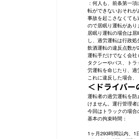
：何人も、前条第一項
転ができないおそれが
事故を起こさなくても
ので居眠り運転があり
居眠り運転の場合は居眠
し、過労運転は行政処
飲酒運転の違反点数が
運転手だけでなく会社
タクシーやバス、トラ
労運転を命じたり、過
これに違反した場合、
＜ドライバー
運転者の過労運転を防
けません。運行管理者
今回はトラックの場合
1ヶ月293時間以内、