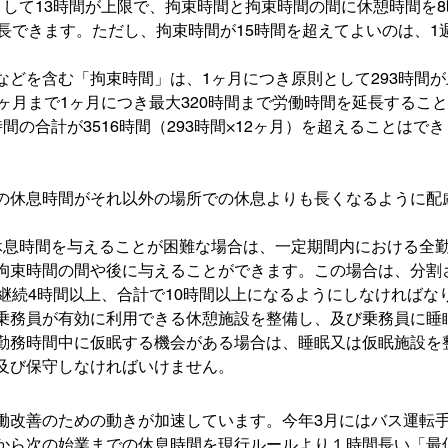
として13時間が上限で、拘束時間と拘束時間の間に休憩時間を
延長できます。ただし、拘束時間が15時間を超えてよいのは、1
などを含む「拘束時間」は、1ヶ月につき原則として293時間
6ヶ月まで1ヶ月につき最大320時間まで労働時間を延長するこ
間の合計が3516時間（293時間×12ヶ月）を超えることはで
の休息時間がそれ以外の場所での休息よりも長くなるように配
休息時間を与えることが困難な場合は、一定期間内における全勤
拘束時間の間や後に与えることができます。この場合は、分割
り継続4時間以上、合計で10時間以上になるようにしなければな
乗務員が有効に利用できる休憩施設を整備し、及び乗務員に睡
勤務時間中に仮眠する機会がある場合は、睡眠又は仮眠施設を
及び保守しなければいけません。
働改善のための動きが加速しています。今年3月にはバス運転
から次の始業までの休息時間を現行ルールより１時間長い「最