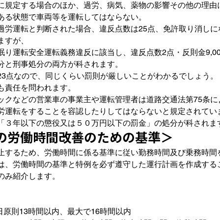
に規定する場合のほか、過労、病気、薬物の影響その他の理由
ある状態で車両等を運転してはならない。
過労運転と判断された場合、違反点数は25点、免許取り消しに
ますが、
り運転安全運転義務違反に該当し、違反点数2点・反則金9,0
分と刑事処分の両方が科されます。
23点なので、同じくらい罰則が厳しいことがわかるでしょう。
も責任を問われます。
ックなどの営業車の事業主や運転管理者は道路交通法第75条に
労運転をすることを容認したりしてはならないと規定されてい
「３年以下の懲役又は５０万円以下の罰金」の処分が科されま
の労働時間改善のための基準＞
止するため、労働時間に係る基準に従い勤務時間及び乗務時間
は、労働時間の基準と特例を必ず遵守した運行計画を作成する
のみ紹介します。
1日原則13時間以内、最大で16時間以内