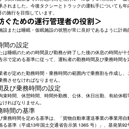
承されました。今後タクシーとトラックの運転手についても年
4月の施行を目指しています。
防ぐための運行管理者の役割＞
施設または睡眠・仮眠施設の状態が常に良好であるように計画
時間の設定
たは睡眠のための時間及び勤務が終了した後の休息の時間が十
告示で定める基準に従って、運転者の勤務時間及び乗務時間を
業者が定めた勤務時間・乗務時間の範囲内で乗務割を作成し、
乗務させなければなりません。
間及び乗務時間の設定
拘束時間、休憩時間、時間外勤務、公休、休日出勤、有給休暇
なければなりません。
務時間の基準
び乗務時間を定める基準は、「貨物自動車運送事業の事業用自
る基準（平成13年国土交通省告示第 1365 号）」、基発第92