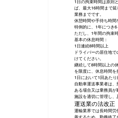
1日の拘束時間は原則
ば、最大16時間まで
業務までです。
休憩時間や手待ち時間
特例的に、1年につき
ただし、1年間の拘束時
基本の休息時間：
1日連続8時間以上
ドライバーの居住地で
けてください。
継続して8時間以上の
を限度に、休息時間を
1日において1回あた
自動車運送事業者は、
ある場合又は乗務員が
施設を適切に管理し、
運送業の法改正
運輸業界では長時間労
善するため、勤務終了