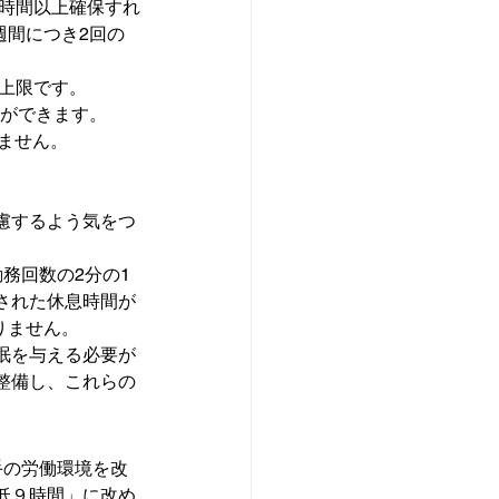
8時間以上確保すれ
週間につき2回の
が上限です。
とができます。
きません。
慮するよう気をつ
務回数の2分の1
された休息時間が
りません。
眠を与える必要が
整備し、これらの
手の労働環境を改
低９時間」に改め