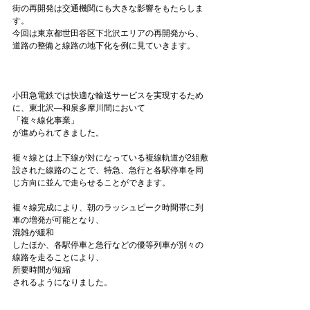
街の再開発は交通機関にも大きな影響をもたらしま
す。

今回は東京都世田谷区下北沢エリアの再開発から、
道路の整備と線路の地下化を例に見ていきます。

小田急電鉄では快適な輸送サービスを実現するため
に、東北沢―和泉多摩川間において
「
複々線化事業
」
が進められてきました。

複々線とは上下線が対になっている複線軌道が2組敷
設された線路のことで、特急、急行と各駅停車を同
じ方向に並んで走らせることができます。

複々線完成により、朝のラッシュピーク時間帯に列
車の増発が可能となり、
混雑が緩和
したほか、各駅停車と急行などの優等列車が別々の
線路を走ることにより、
所要時間が短縮
されるようになりました。
