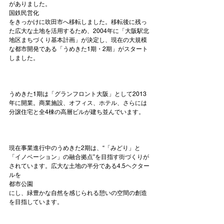
がありました。
国鉄民営化
をきっかけに吹田市へ移転しました。移転後に残っ
た広大な土地を活用するため、2004年に「大阪駅北
地区まちづくり基本計画」が決定し、現在の大規模
な都市開発である「うめきた1期・2期」がスタート
しました。

うめきた1期は「グランフロント大阪」として2013
年に開業。商業施設、オフィス、ホテル、さらには
分譲住宅と全4棟の高層ビルが建ち並んでいます。

現在事業進行中のうめきた2期は、“「みどり」と
「イノベーション」の融合拠点”を目指す街づくりが
されています。広大な土地の半分である4.5ヘクター
ルを
都市公園
にし、緑豊かな自然を感じられる憩いの空間の創造
を目指しています。
