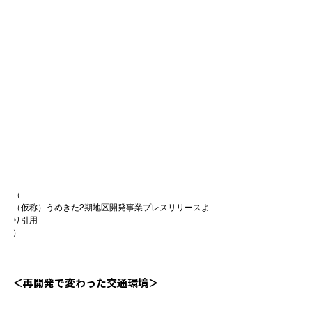
（
（仮称）うめきた2期地区開発事業プレスリリース
よ
り引用
）

＜再開発で変わった交通環境＞