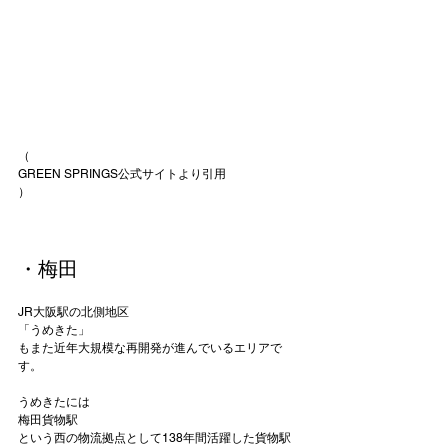
（
GREEN SPRINGS公式サイト
より引用
）

・梅田
JR大阪駅の北側地区
「うめきた」
もまた近年大規模な再開発が進んでいるエリアで
す。

うめきたには
梅田貨物駅
という西の物流拠点として138年間活躍した貨物駅