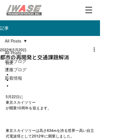
記事
All Posts
2022年5月20日
All Posts
都市の再開発と交通課題解消
岩瀬ブログ
目次
運搬ブログ
新着情報
5月22日に
東京スカイツリー
が開業10周年を迎えます。

東京スカイツリーは高さ634mを誇る世界一高い自立
式電波塔として2012年に開業しました。