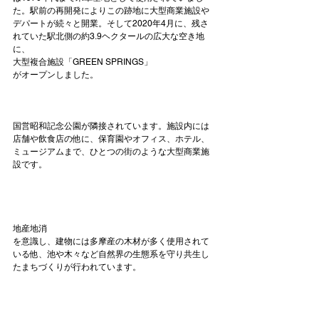
た。駅前の再開発によりこの跡地に大型商業施設や
デパートが続々と開業。そして2020年4月に、残さ
れていた駅北側の約3.9ヘクタールの広大な空き地
に、
大型複合施設「GREEN SPRINGS」
がオープンしました。

国営昭和記念公園が隣接されています。施設内には
店舗や飲食店の他に、保育園やオフィス、ホテル、
ミュージアムまで、ひとつの街のような大型商業施
設です。

地産地消
を意識し、建物には多摩産の木材が多く使用されて
いる他、池や木々など自然界の生態系を守り共生し
たまちづくりが行われています。
