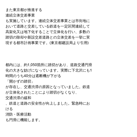
また東京都が推進する
連続立体交差事業
も実施しています。連続立体交差事業とは市街地に
おいて道路と交差している鉄道を一定区間連続して
高架化又は地下化することで立体化を行い、多数の
踏切の除却や新設交差道路との立体交差を一挙に実
現する都市計画事業です。(
東京都建設局
より引用)

都内には、約1,050箇所に踏切があり、道路交通円滑
化の大きな妨げになっています。実際に下北沢にも1
時間のうち40分は遮断機が下がる
「開かずの踏切」
が存在し、交通渋滞の原因となっていました。鉄道
が立体化されたことにより踏切がなくなり、
交通渋滞の緩和
、鉄道と道路の安全性が向上しました。緊急時にお
ける
消防・医療活動
も円滑に機能します。
