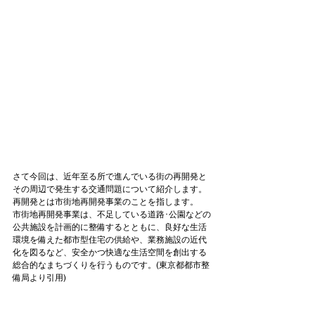
さて今回は、近年至る所で進んでいる街の再開発と
その周辺で発生する交通問題について紹介します。
再開発とは市街地再開発事業のことを指します。

市街地再開発事業は、不足している道路･公園などの
公共施設を計画的に整備するとともに、良好な生活
環境を備えた都市型住宅の供給や、業務施設の近代
化を図るなど、安全かつ快適な生活空間を創出する
総合的なまちづくりを行うものです。(
東京都都市整
備局
より引用)
