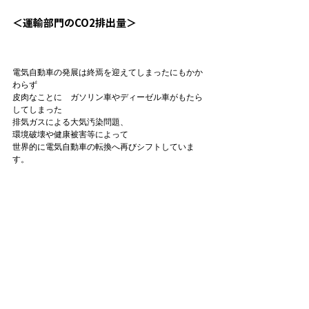
＜運輸部門のCO2排出量＞
電気自動車の発展は終焉を迎えてしまったにもかか
わらず

皮肉なことに　ガソリン車やディーゼル車がもたら
してしまった

排気ガスによる大気汚染問題、

環境破壊や健康被害等によって

世界的に電気自動車の転換へ再びシフトしていま
す。
