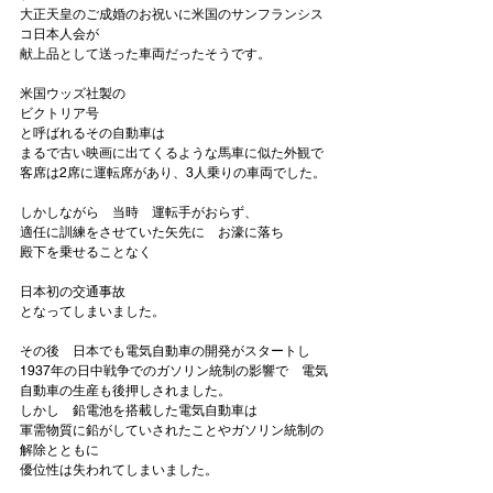
大正天皇のご成婚のお祝いに米国のサンフランシス
コ日本人会が

献上品として送った車両だったそうです。

米国ウッズ社製の
ビクトリア号
と呼ばれるその自動車は

まるで古い映画に出てくるような馬車に似た外観で

客席は2席に運転席があり、3人乗りの車両でした。

しかしながら　当時　運転手がおらず、

適任に訓練をさせていた矢先に　お濠に落ち

日本初の交通事故
となってしまいました。

その後　日本でも電気自動車の開発がスタートし

1937年の日中戦争でのガソリン統制の影響で　電気
自動車の生産も後押しされました。

しかし　鉛電池を搭載した電気自動車は

軍需物質に鉛がしていされたことやガソリン統制の
解除とともに

優位性は失われてしまいました。
