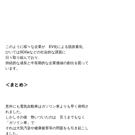
このように様々な企業が　EV化による脱炭素化、

ひいてはSDGsなどの社会的な課題に

日々取り組んでおり、

持続的な成長と中長期的な企業価値の創出を図って
います。

＜まとめ＞
意外にも電気自動車はガソリン車よりも早く発明さ
れました。

しかしその後　勢いづいたのは　言うまでもなく
「ガソリン車」で

それは大気汚染や健康被害等の問題をも引き起こし
ました。
