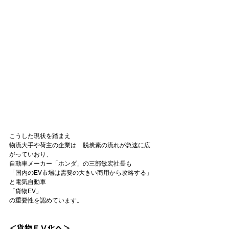
こうした現状を踏まえ

物流大手や荷主の企業は　脱炭素の流れが急速に広
がっていおり、

自動車メーカー「ホンダ」の三部敏宏社長も

「国内のEV市場は需要の大きい商用から攻略する」

と電気自動車
「貨物EV」
の重要性を認めています。

＜貨物ＥＶ化へ＞