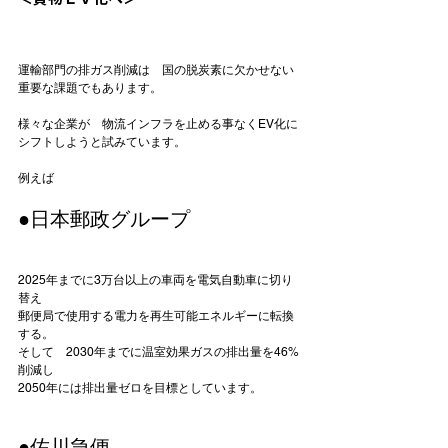
運輸部門の排ガス削減は　国の脱炭素に欠かせない
重要な課題でもあります。

様々な企業が　物流インフラを止める事なくEV化に
シフトしようと試みています。

●日本郵政グループ
2025年までに3万台以上の車両を電気自動車に切り
替え

郵便局で使用する電力を再生可能エネルギーに転換
する。

そして　2030年までに温室効果ガスの排出量を46%
削減し

2050年には排出量ゼロを目標としています。

●佐川急便