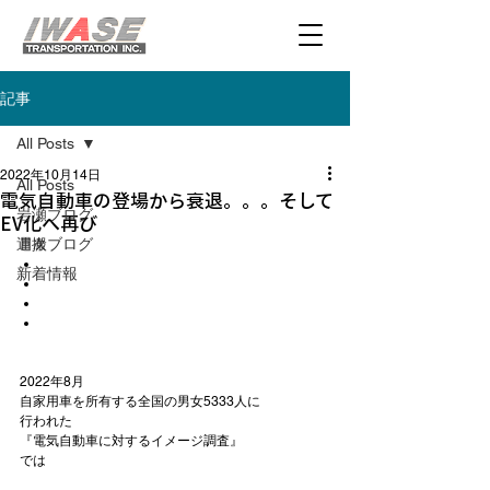
記事
All Posts
2022年10月14日
All Posts
電気自動車の登場から衰退。。。そして
岩瀬ブログ
EV化へ再び
運搬ブログ
目次
新着情報
2022年8月

自家用車を所有する全国の男女5333人に

行われた
『電気自動車に対するイメージ調査』
では
