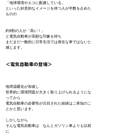
「地球環境やエコに配慮している」

といった好意的なイメージを持つ人が半数を占めた
ものの

約9割の人が「高い！」
と電気自動車が高額な印象を持ち

まだまだ一般的に日常生活では身近な車ではないと
感じます。

＜電気自動車の登場＞
地球温暖化が加速し

世界的に環境問題が大きく取り上げられるようにな
ってから

電気自動車の必要性が注目された経緯はご承知のこ
とかと思います。

しかしながら

そんな電気自動車は　なんとガソリン車よりも以前