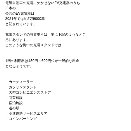
電気自動車の充電に欠かせないEV充電器のうち

日本の
公共のEV充電器は
2021年
では
約2万9000基
と記されています。

充電スタンドの設置場所は　主に下記のようなとこ
ろにあります。

このような街中の充電スタンドでは

1回の利用料は450円～600円位が一般的な料金
となるそうです。

・カーディーラー

・ガソリンスタンド

・大型コンビニエンスストア

・商業施設

・宿泊施設

・道の駅

・高速道路サービスエリア

・コインパーキング