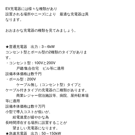
EV充電器には様々な種類があり

設置される場所やニーズにより　最適な充電器は異
なります。

おおまかな充電器の種類を見てみましょう。

★普通充電器　出力：3～6kW
コンセント型とポール型の2種類のタイプがありま
す。
・コンセント型：100Vと200V
　　　戸建/集合住宅　ビル等に適用

設備本体価格は
数千円
・ポール型：200V　
　　　ケーブル無し（コンセント型）タイプと

ケーブル付きタイプの充電器の二種類があります。
　　　商業レジャー宿泊施設等、病院、屋外駐車場
等に適用

設備本体価格は
数十万円
小型で導入コストが低い
が、
長時間滞在する場所に設置
することが
　　望ましい充電器になります。
★急速充電器　出力：50～150kW