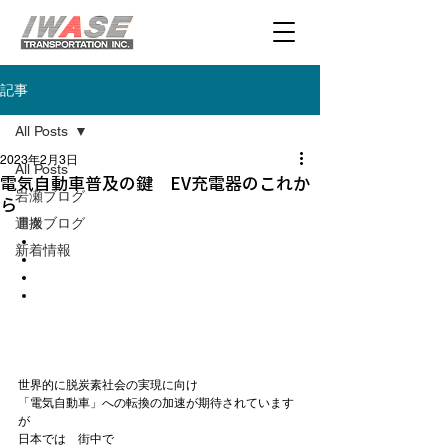
記事
All Posts
2023年2月3日
All Posts
電気自動車普及の鍵 EV充電器のこれか
岩瀬ブログ
ら
運搬ブログ
目次
新着情報
世界的に脱炭素社会の実現に向け

「電気自動車」への転換の加速が期待されています
が

日本では　街中で
