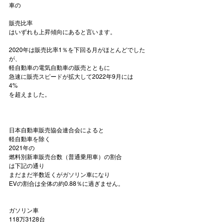
販売比率
はいずれも上昇傾向にあると言います。

2020年は販売比率1％を下回る月がほとんどでした
が、

軽自動車の電気自動車の販売とともに

急速に販売スピードが拡大して2022年9月には
4%
を超えました。

日本自動車販売協会連合会によると

軽自動車を除く

2021年の
燃料別新車販売台数（普通乗用車）の割合
は下記の通り

まだまだ半数近くがガソリン車になり

EVの割合は全体の約0.88％に過ぎません。

ガソリン車
118万3128台
