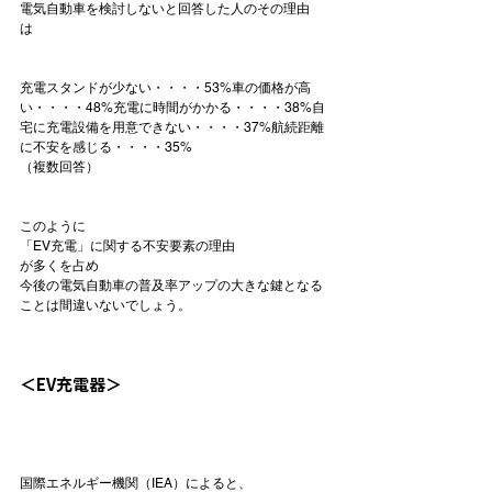
電気自動車を検討しない
と回答した人のその
理由
は

充電スタンドが少ない・・・・53%
車の価格が高
い・・・・48%
充電に時間がかかる・・・・38%
自
宅に充電設備を用意できない・・・・37%
航続距離
に不安を感じる・・・・35%
（複数回答）
このように
「EV充電」に関する不安要素の理由
が多くを占め

今後の電気自動車の普及率アップの大きな鍵となる
ことは間違いないでしょう。

＜EV充電器＞
国際エネルギー機関（IEA）によると、
