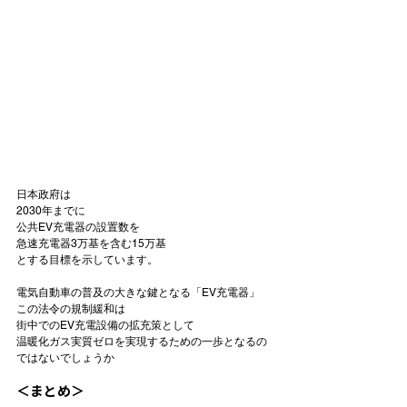
日本政府は
2030年までに
公共EV充電器の設置数を
急速充電器3万基を含む
15万基
とする目標を示しています。

電気自動車の普及の大きな鍵となる「EV充電器」

この法令の規制緩和は

街中でのEV充電設備の拡充策として

温暖化ガス実質ゼロを実現するための一歩となるの
＜まとめ＞