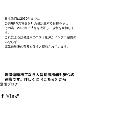
日本政府は2030年までに

公共用EV充電器を15万基設置する目標を示し

その為、2023年に法令を改正し、規制を緩和しま
す。

これによる設備運用のコスト削減がインフラ整備の
みならず

電気自動車の普及を促すと期待されています。

岩瀬運輸機工なら
大型精密機器も安心の
運搬
です。詳しくは《こちら》から
運搬ブログ
すべて表示
最新記事