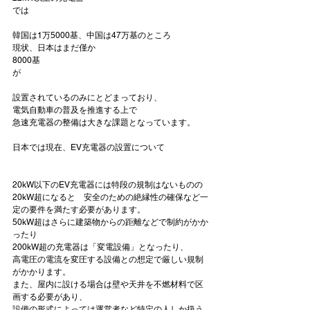
では

韓国は1万5000基、中国は47万基のところ

現状、日本はまだ僅か
8000基
が

設置されているのみにとどまっており、

電気自動車の普及を推進する上で

急速充電器の整備は大きな課題となっています。

20kW超
になると　安全のための絶縁性の確保など一
50kW超
はさらに建築物からの距離などで制約がかか
200kW超
の充電器は
「変電設備」
となったり、

高電圧の電流を変圧する設備との想定で厳しい規制
がかかります。

また、屋内に設ける場合は壁や天井を不燃材料で区
画する必要があり、

設備の形式によっては運営者など特定の人しか扱う