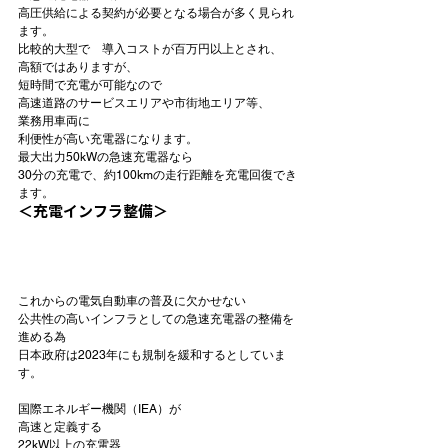
高圧供給による契約が必要
となる場合が多く見られ
ます。
比較的大型で　導入コストが
百万円以上
とされ、

高額ではありますが、

短時間で充電が可能なので

高速道路のサービスエリアや市街地エリア等、

業務用車両に

利便性が高い充電器になります。
30分の充電で、約100kmの走行距離を充電回復
でき
ます。
＜充電インフラ整備＞
これからの電気自動車の普及に欠かせない

公共性の高いインフラとしての急速充電器の整備を
進める為

日本政府は2023年にも規制を緩和するとしていま
す。

国際エネルギー機関（IEA）が

高速と定義する
22kW以上の充電器