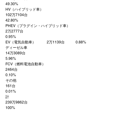
49.30%
HV（ハイブリッド車）
102万7104台

42.80%
PHEV（プラグイン・ハイブリッド車）
2万2777台

0.95%
EV（電気自動車）
            2万1139台
            0.88%
ディーゼル車
14万3089台

5.96%
FCV（燃料電池自動車）
2464台

0.10%
その他
161台

0.01%
計

239万9862台

100%