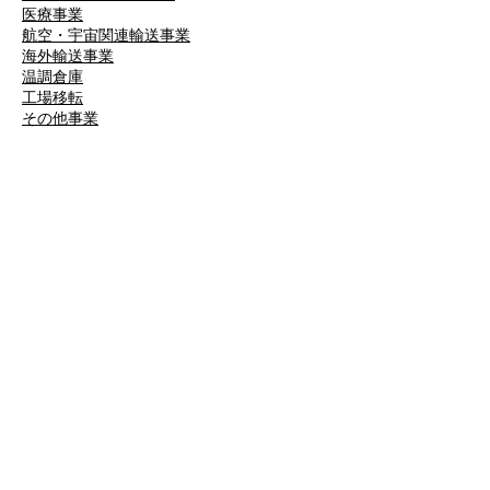
医療事業
航空・宇宙関連輸送事業
海外輸送事業
温調倉庫
工場移転
​その他事業
設備・機材
所有車両
大型設備機材・設備
​認証取得・資格取得者
導入実例
精密機械の輸送・搬入・据付事例
医療機器の輸送・搬入・据付事例
産業機械の輸送・搬入・据付事例
​厨房機器の輸送・搬入・据付事例
お客様の声
川崎重工業株式会社様
APCエアロスペシャルティ株式会社様
日本航空株式会社様