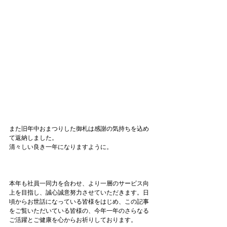
また旧年中おまつりした御札は感謝の気持ちを込め
て返納しました。

清々しい良き一年になりますように。

本年も社員一同力を合わせ、より一層のサービス向
上を目指し、誠心誠意努力させていただきます。日
頃からお世話になっている皆様をはじめ、この記事
をご覧いただいている皆様の、今年一年のさらなる
ご活躍とご健康を心からお祈りしております。
