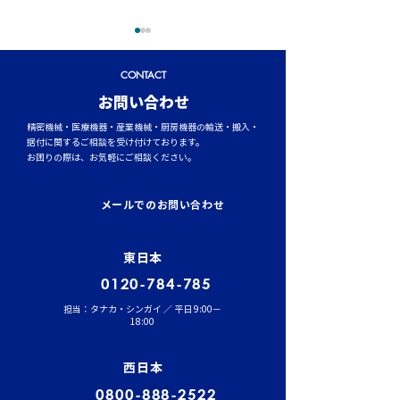
CONTACT
​お問い合わせ
精密機械・医療機器・産業機械・厨房機器の輸送・搬入・
据付に関するご相談を受け付けております。
お困りの際は、お気軽にご相談ください。
イワセトランスポーテー
運行管理者（貨
ションにて、張堂顧問に
結果発表！
メールでのお問い合わせ
よる勉強会を実施しまし
た。
東日本
0120-784-785
担当：タナカ・シンガイ ／ 平日 9:00－
18:00
西日本
0800-888-2522