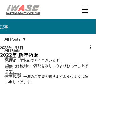
記事
All Posts
2022年1月6日
All Posts
2022年 新年祈願
岩瀬ブログ
あけましておめでとうございます。

旧年中は格別のご高配を賜り、心よりお礼申し上げ
運搬ブログ
ます。

新着情報
本年もより一層のご支援を賜りますよう心よりお願
い申し上げます。
