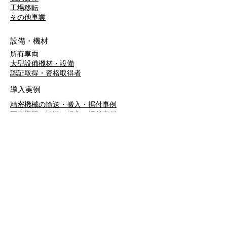
工場移転
​その他事業
設備・機材
所有車両
大型設備機材・設備
​認証取得・資格取得者
導入実例
精密機械の輸送・搬入・据付事例
医療機器の輸送・搬入・据付事例
産業機械の輸送・搬入・据付事例
​厨房機器の輸送・搬入・据付事例
お客様の声
川崎重工業株式会社様
APCエアロスペシャルティ株式会社様
日本航空株式会社様
関ヶ原製作所様
株式会社プランテックス様
ザイコジャパン株式会社様
株式会社小池メディカル様