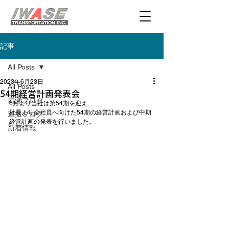
記事
All Posts
2023年6月23日
All Posts
54期経営計画発表会
岩瀬ブログ
社長より全社員へ向けた54期の経営計画および中期
運搬ブログ
経営計画の発表を行いました。
新着情報