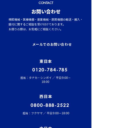
CONTACT
​お問い合わせ
精密機械・医療機器・産業機械・厨房機器の輸送・搬入・
据付に関するご相談を受け付けております。
お困りの際は、お気軽にご相談ください。
イワセトランスポーテー
運行管理者（貨
ションにて、張堂顧問に
結果発表！
メールでのお問い合わせ
よる勉強会を実施しまし
た。
東日本
0120-784-785
担当：タナカ・シンガイ ／ 平日 9:00－
18:00
西日本
0800-888-2522
担当：フクヤマ ／ 平日 9:00－18:00