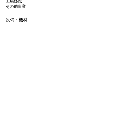
工場移転
​その他事業
設備・機材
所有車両
大型設備機材・設備
​認証取得・資格取得者
導入実例
精密機械の輸送・搬入・据付事例
医療機器の輸送・搬入・据付事例
産業機械の輸送・搬入・据付事例
​厨房機器の輸送・搬入・据付事例
お客様の声
川崎重工業株式会社様
APCエアロスペシャルティ株式会社様
日本航空株式会社様
関ヶ原製作所様
株式会社プランテックス様
ザイコジャパン株式会社様
株式会社小池メディカル様
​マイクロ・テック株式会社様