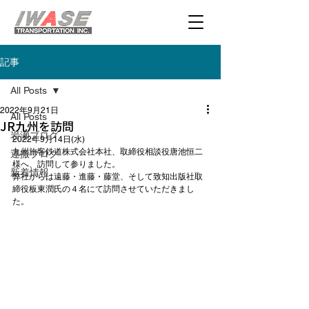
記事
All Posts
2022年9月21日
All Posts
JR九州を訪問
岩瀬ブログ
2022年9月14日(水)

九州旅客鉄道株式会社本社、取締役相談役唐池恒二
運搬ブログ
様へ、訪問して参りました。

新着情報
弊社からは遠藤・進藤・藤堂、そして致知出版社取
締役板東潤氏の４名にて訪問させていただきまし
た。
