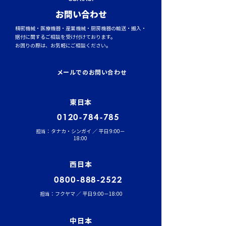
​お問い合わせ
精密機械・医療機器・産業機械・厨房機器の輸送・搬入・
据付に関するご相談を受け付けております。
お困りの際は、お気軽にご相談ください。
イワセトランスポーテー
運行管理者（貨
ションにて、張堂顧問に
結果発表！
メールでのお問い合わせ
よる勉強会を実施しまし
た。
東日本
0120-784-785
担当：タナカ・シンガイ ／ 平日 9:00－
18:00
西日本
0800-888-2522
担当：フクヤマ ／ 平日 9:00－18:00
中日本