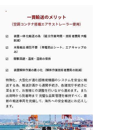
一貫輸送のメリット
（空調コンテナ搭載エアサストレーラー使用）
☑️
装置一体化輸送の為 （組立作業時間・技術者費用大幅
削減）
☑️
木箱輸出梱包不要 （帯電防止シート、エアキャップの
み）
☑️
衝撃回避 ･ 温度 ･ 湿度の保持
☑️
装置解体作業の最小化 （解体作業技術者費用の削減）
特殊化、大型化が進む超精密機器のシステムを安全に輸
送する為、輸送計画から通関手続き、各諸官庁手続きに
至るまで、お客様との調整を行いながら進めます。 また
出荷時から到着時まで 完璧な品質管理を維持すべく、最
新の輸送車両を完備して、海外への安全輸送にお応えし
ます。
CASE
事例