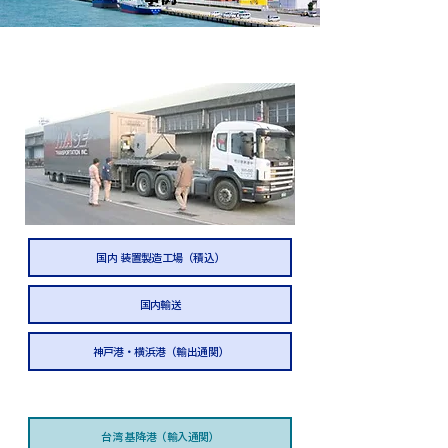
台湾向け
国内 装置製造工場（積込）
国内輸送
神戸港・横浜港（輸出通関）
台湾 基降港（輸入通関）