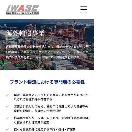
海外輸送事業
Overseas transportation business
超精密重量機器の輸送から据付まで、最新のテクノロジーで明
日の需要に応えるフラッグシップトランスポーター。専用の空
調コンテナを搭載し、同一車輌にて一貫輸送を行います。
プラント物流における専門職の必要性
✅
精密・重量物といってもその業界による特色があり、そ
れぞれに輸送条件が存在する
✅
装置の外観だけでなく、稼働中に使用していた薬品等の
特性を把握し、危険物に注意が必要
✅
作業場所がクリーンルームであり、安全確保の為の経験
と教育された作業員が必要
✅
様々な輸送条件に対応する車両・機材・作業員