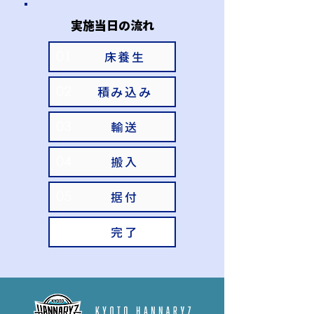
実施当日の流れ
01
床養生
02
積み込み
03
輸送
04
搬入
05
据付
06
完了