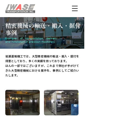
精密機械の輸送・搬入・据付
事例
Examples of transportation, delivery
and installation of precision machinery
岩瀬運輸機工では、大型精密機械の輸送・搬入・据付を
得意としており、多くの実績を持っております。
ほんの一部ではございますが、これまで弊社が手がけて
きた大型精密機械における案件を、事例としてご紹介い
たします。
半導体製造装置
液晶製造装置