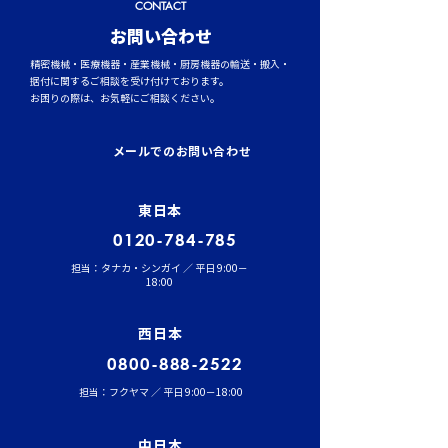
CONTACT
​お問い合わせ
精密機械・医療機器・産業機械・厨房機器の輸送・搬入・
据付に関するご相談を受け付けております。
お困りの際は、お気軽にご相談ください。
イワセトランスポーテー
運行管理者（貨
ションにて、張堂顧問に
結果発表！
メールでのお問い合わせ
よる勉強会を実施しまし
た。
東日本
0120-784-785
担当：タナカ・シンガイ ／ 平日 9:00－
18:00
西日本
0800-888-2522
担当：フクヤマ ／ 平日 9:00－18:00
中日本