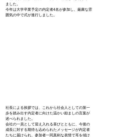
ました。

今年は大学卒業予定の内定者4名が参加し、厳粛な雰
囲気の中で式が進行しました。

社長による挨拶では、これから社会人としての第一
歩を踏み出す内定者に向けた温かい励ましの言葉が
述べられました。

会社の一員として迎え入れる喜びとともに、今後の
成長に対する期待も込められたメッセージが内定者
たちに届けられ、参加者一同真剣な表情で耳を傾け