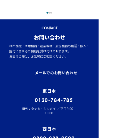
CONTACT
​お問い合わせ
精密機械・医療機器・産業機械・厨房機器の輸送・搬入・
据付に関するご相談を受け付けております。
お困りの際は、お気軽にご相談ください。
イワセトランスポーテー
運行管理者（貨
ションにて、張堂顧問に
結果発表！
メールでのお問い合わせ
よる勉強会を実施しまし
た。
東日本
0120-784-785
担当：タナカ・シンガイ ／ 平日 9:00－
18:00
西日本