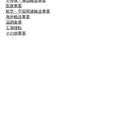
半導体・液晶輸送事業
医療事業
航空・宇宙関連輸送事業
海外輸送事業
温調倉庫
工場移転
​その他事業
設備・機材
所有車両
大型設備機材・設備
​認証取得・資格取得者
導入実例
精密機械の輸送・搬入・据付事例
医療機器の輸送・搬入・据付事例
産業機械の輸送・搬入・据付事例
​厨房機器の輸送・搬入・据付事例
お客様の声
川崎重工業株式会社様
APCエアロスペシャルティ株式会社様
日本航空株式会社様