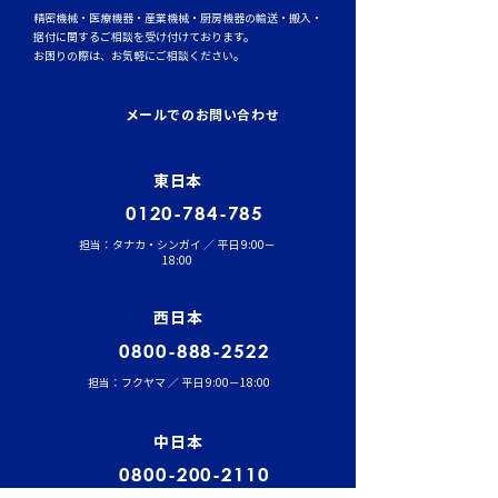
精密機械・医療機器・産業機械・厨房機器の輸送・搬入・
据付に関するご相談を受け付けております。
お困りの際は、お気軽にご相談ください。
トラックタイヤの空気圧
台風シーズンに
管理が燃費と安全性を左
輸送時のポイント
メールでのお問い合わせ
右する理由
風・大雨への事
東日本
0120-784-785
担当：タナカ・シンガイ ／ 平日 9:00－
18:00
西日本
0800-888-2522
担当：フクヤマ ／ 平日 9:00－18:00
中日本
0800-200-2110