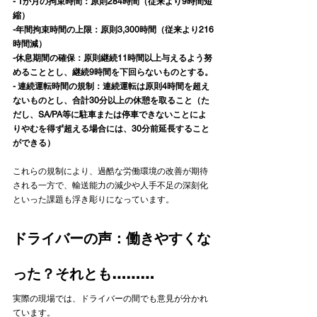
- 1か月の拘束時間：原則284時間（従来より9時間短
縮）
-年間拘束時間の上限：原則3,300時間（従来より216
時間減）
-休息期間の確保：原則継続11時間以上与えるよう努
めることとし、継続9時間を下回らないものとする。
- 連続運転時間の規制：連続運転は原則4時間を超え
ないものとし、合計30分以上の休憩を取ること（た
だし、SA/PA等に駐車または停車できないことによ
りやむを得ず超える場合には、30分前延長すること
ができる）
これらの規制により、過酷な労働環境の改善が期待
される一方で、輸送能力の減少や人手不足の深刻化
といった課題も浮き彫りになっています。
ドライバーの声：働きやすくな
った？それとも………
実際の現場では、ドライバーの間でも意見が分かれ
ています。