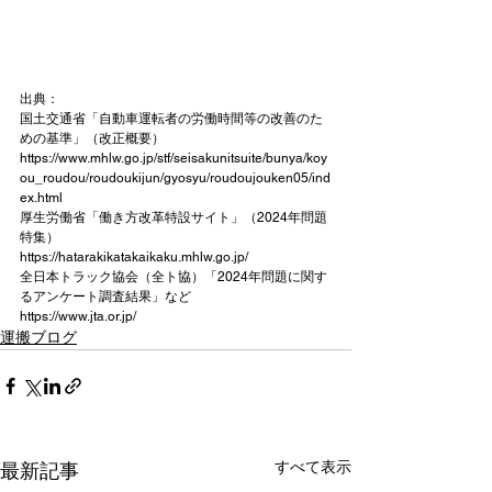
出典：
国土交通省「自動車運転者の労働時間等の改善のた
めの基準」（改正概要）
https://www.mhlw.go.jp/stf/seisakunitsuite/bunya/koy
ou_roudou/roudoukijun/gyosyu/roudoujouken05/ind
ex.html
厚生労働省「働き方改革特設サイト」（2024年問題
特集）
https://hatarakikatakaikaku.mhlw.go.jp/
全日本トラック協会（全ト協）「2024年問題に関す
るアンケート調査結果」など
https://www.jta.or.jp/
運搬ブログ
すべて表示
最新記事