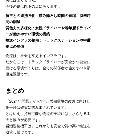
決には至りません。
今後の鍵は以下の点にあります：
荷主との連携強化：積み降ろし時間の短縮、待機時
間の削減
労働力の多様化：女性ドライバーや若年層ドライバ
ーが働きやすい環境の構築
輸送インフラの整備：トラックステーションや中継
拠点の整備
物流は、社会を支えるインフラです。
だからこそ、トラックドライバーが安全かつ健全に
働ける環境づくりは、全ての関係者が協力すべき最
優先課題です。
まとめ
「2024年問題」から1年、労働環境の改善に向けた
第一歩は確実に踏み出されています。

とはいえ、持続可能な物流の実現には、さらなる工
夫と協力が必要です。
岩瀬運輸機工は、これからも安全で質の高い輸送を
追求し続けます。