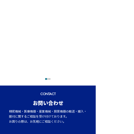
CONTACT
​お問い合わせ
精密機械・医療機器・産業機械・厨房機器の輸送・搬入・
据付に関するご相談を受け付けております。
お困りの際は、お気軽にご相談ください。
トラックタイヤの空気圧
台風シーズンに