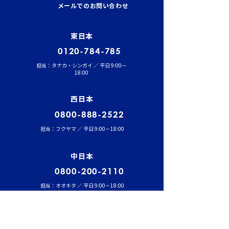
管理が燃費と安全性を左
輸送時のポイント
メールでのお問い合わせ
右する理由
風・大雨への事
東日本
0120-784-785
担当：タナカ・シンガイ ／ 平日 9:00－
18:00
西日本
0800-888-2522
担当：フクヤマ ／ 平日 9:00－18:00
中日本
0800-200-2110
担当：オオキタ ／ 平日 9:00－18:00
福岡
0800-555-8100