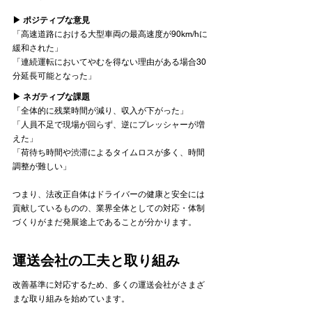
▶︎ ポジティブな意見
「高速道路における大型車両の最高速度が90km/hに
緩和された」
「連続運転においてやむを得ない理由がある場合30
分延長可能となった」
▶︎ ネガティブな課題
「全体的に残業時間が減り、収入が下がった」
「人員不足で現場が回らず、逆にプレッシャーが増
えた」
「荷待ち時間や渋滞によるタイムロスが多く、時間
調整が難しい」
つまり、法改正自体はドライバーの健康と安全には
貢献しているものの、業界全体としての対応・体制
づくりがまだ発展途上であることが分かります。
運送会社の工夫と取り組み
改善基準に対応するため、多くの運送会社がさまざ
まな取り組みを始めています。