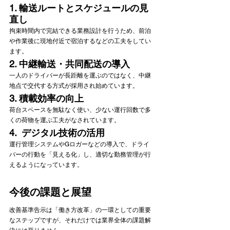
1. 輸送ルートとスケジュールの見
直し
拘束時間内で完結できる業務設計を行うため、前泊
や作業後に現地付近で宿泊するなどの工夫をしてい
ます。
2. 中継輸送・共同配送の導入
一人のドライバーが長距離を運ぶのではなく、中継
地点で交代する方式が採用され始めています。
3. 積載効率の向上
荷台スペースを無駄なく使い、少ない運行回数で多
くの荷物を運ぶ工夫がなされています。
4.  デジタル技術の活用
運行管理システムやGロガーなどの導入で、ドライ
バーの行動を「見える化」し、適切な勤務管理が行
えるようになっています。
今後の課題と展望
改善基準告示は「働き方改革」の一環としての重要
なステップですが、それだけでは業界全体の課題解