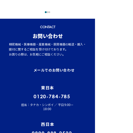
CONTACT
​お問い合わせ
精密機械・医療機器・産業機械・厨房機器の輸送・搬入・
据付に関するご相談を受け付けております。
お困りの際は、お気軽にご相談ください。
トラックタイヤの空気圧
台風シーズンに
管理が燃費と安全性を左
輸送時のポイント
メールでのお問い合わせ
右する理由
風・大雨への事
東日本
0120-784-785
担当：タナカ・シンガイ ／ 平日 9:00－
18:00
西日本