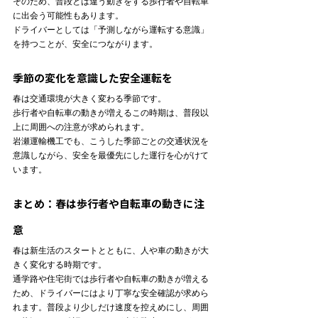
そのため、普段とは違う動きをする歩行者や自転車
に出会う可能性もあります。

ドライバーとしては「予測しながら運転する意識」
を持つことが、安全につながります。
季節の変化を意識した安全運転を
春は交通環境が大きく変わる季節です。

歩行者や自転車の動きが増えるこの時期は、普段以
上に周囲への注意が求められます。
岩瀬運輸機工でも、こうした季節ごとの交通状況を
意識しながら、安全を最優先にした運行を心がけて
います。
まとめ：春は歩行者や自転車の動きに注
意
春は新生活のスタートとともに、人や車の動きが大
きく変化する時期です。
通学路や住宅街では歩行者や自転車の動きが増える
ため、ドライバーにはより丁寧な安全確認が求めら
れます。普段より少しだけ速度を控えめにし、周囲