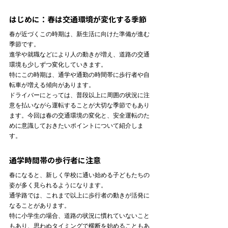
はじめに：春は交通環境が変化する季節
春が近づくこの時期は、新生活に向けた準備が進む
季節です。

進学や就職などにより人の動きが増え、道路の交通
環境も少しずつ変化していきます。
特にこの時期は、通学や通勤の時間帯に歩行者や自
転車が増える傾向があります。
ドライバーにとっては、普段以上に周囲の状況に注
意を払いながら運転することが大切な季節でもあり
ます。今回は春の交通環境の変化と、安全運転のた
めに意識しておきたいポイントについて紹介しま
す。
通学時間帯の歩行者に注意
春になると、新しく学校に通い始める子どもたちの
姿が多く見られるようになります。

通学路では、これまで以上に歩行者の動きが活発に
なることがあります。
特に小学生の場合、道路の状況に慣れていないこと
もあり、思わぬタイミングで横断を始めることもあ