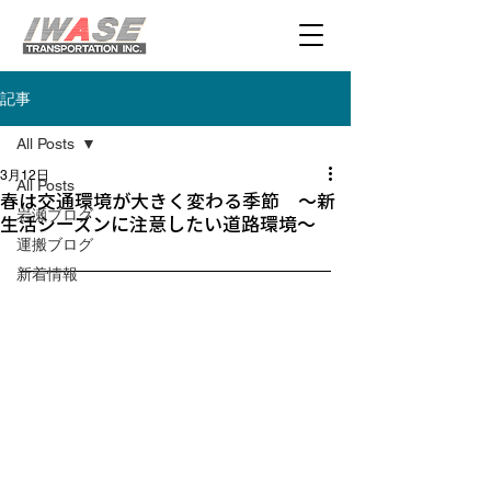
記事
All Posts
3月12日
All Posts
春は交通環境が大きく変わる季節 〜新
岩瀬ブログ
生活シーズンに注意したい道路環境〜
運搬ブログ
新着情報